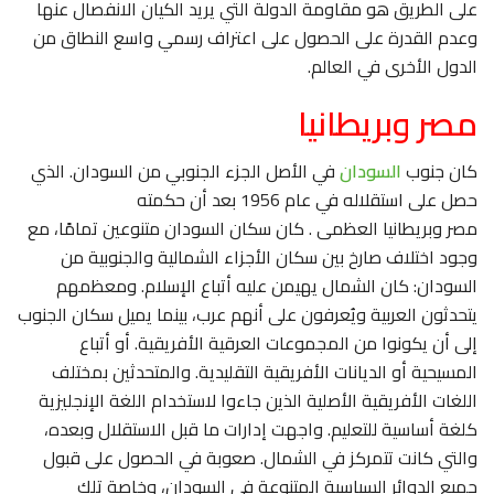
على الطريق هو مقاومة الدولة التي يريد الكيان الانفصال عنها
وعدم القدرة على الحصول على اعتراف رسمي واسع النطاق من
الدول الأخرى في العالم.
مصر وبريطانيا
كان جنوب
السودان
في الأصل الجزء الجنوبي من السودان. الذي
حصل على استقلاله في عام 1956 بعد أن حكمته
مصر وبريطانيا العظمى . كان سكان السودان متنوعين تمامًا، مع
وجود اختلاف صارخ بين سكان الأجزاء الشمالية والجنوبية من
السودان: كان الشمال يهيمن عليه أتباع الإسلام. ومعظمهم
يتحدثون العربية ويُعرفون على أنهم عرب، بينما يميل سكان الجنوب
إلى أن يكونوا من المجموعات العرقية الأفريقية. أو أتباع
المسيحية أو الديانات الأفريقية التقليدية. والمتحدثين بمختلف
اللغات الأفريقية الأصلية الذين جاءوا لاستخدام اللغة الإنجليزية
كلغة أساسية للتعليم. واجهت إدارات ما قبل الاستقلال وبعده،
والتي كانت تتمركز في الشمال. صعوبة في الحصول على قبول
جميع الدوائر السياسية المتنوعة في السودان، وخاصة تلك