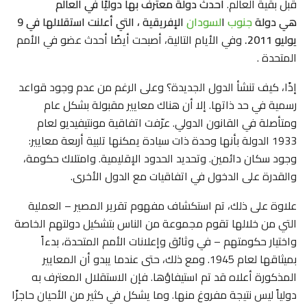
قبل بقية العالم.
أحدث دولة معترف بها دوليًا في العالم
هي دولة
جنوب
ا
لسودان
الإفريقية ، التي أعلنت استقلالها في 9
يوليو 2011.
وفي الأيام التالية، أصبحت أيضًا أحدث عضو في
الأمم
المتحدة
.
إذًا، كيف تنشأ الدول الجديدة؟ وعلى الرغم من عدم وجود قواعد
رسمية في حد ذاتها. إلا أن هناك معايير مقبولة بشكل عام
ومتأصلة في القانون الدولي. عرّفت اتفاقية مونتيفيديو لعام
1933 الدولة بأنها وحدة ذات سيادة يمكنها تلبية أربعة معايير:
وجود سكان دائمين. وتحديد الحدود الإقليمية. وامتلاك حكومة،
والقدرة على الدخول في اتفاقيات مع الدول الأخرى.
علاوة على ذلك، تم استكشاف مفهوم تقرير المصير – العملية
التي من خلالها تقوم مجموعة من الناس بتشكيل دولتهم الخاصة
واختيار حكومتهم – في وثائق وإعلانات الأمم المتحدة، بدءاً
بميثاقها لعام 1945. ومع ذلك، حتى عندما يبدو أن المعايير
المذكورة أعلاه قد تم استيفاؤها. فإن الاستقلال المعترف به
دولياً ليس نتيجة مفروغ منها. وما يشكل في كثير من الأحيان حاجزًا