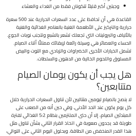
وجبتين أكبر قليلاً تتكونان فقط من الغداء والعشاء
القاعدة هي أن تحافظ على عدد السعرات الحرارية عند 500 سعرة
حرارية والتركيز على الأطعمة الغنية بالعناصر الغذائية والغنية
بالألياف والبروتينات التي تجعلك تشعر بالشبع وتتجنب نوبات الجوع.
الحساء والعصائر هي وسيلة رائعة لإبقائك ممتلئًا أثناء الصيام.
تشمل الخيارات الأخرى الخضراوات والزبادي مع التوت والبيض
المسلوق واللحوم الخالية من الدهون والسلطات.
هل يجب أن يكون يومان الصيام
متتابعين؟
لا ينصح بالصيام ليومين متتاليين لأن تناول السعرات الحرارية خلال
كل يوم يكون عند الحد الأدنى. وفي حين أنه من الصعب على
المبتدئين الصيام، إلا أن حتى الملتزمين بنظام 5:2 الغذائي لفترة
طويلة قد يجدون صعوبة في اتخاذ القرار الثاني بشأن تناول مثل
هذا القدر المنخفض من الطاقة. وبحلول اليوم الثاني على التوالي،