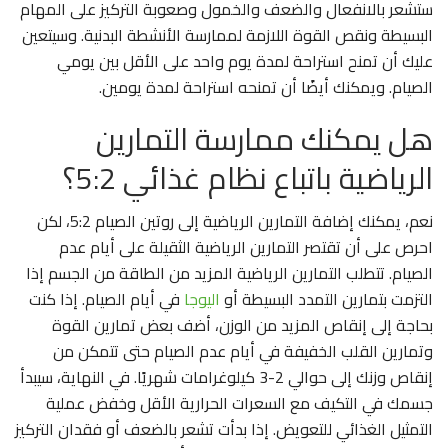
ستشعر بالانفعال والضعف والخمول وصعوبة التركيز على المهام
البسيطة ونقص القوة اللازمة لممارسة الأنشطة البدنية. وسيتعين
عليك أن تمنح استراحة لمدة يوم واحد على الأقل بين يومي
الصيام. ويمكنك أيضًا أن تمنحه استراحة لمدة يومين.
هل يمكنك ممارسة التمارين
الرياضية باتباع نظام غذائي 5:2؟
نعم، يمكنك إضافة التمارين الرياضية إلى روتين الصيام 5:2، لكن
احرص على أن تقتصر التمارين الرياضية الثقيلة على أيام عدم
الصيام. تتطلب التمارين الرياضية المزيد من الطاقة من الجسم إذا
التزمت بتمارين التمدد البسيطة أو
اليوجا
في أيام الصيام. إذا كنت
بحاجة إلى إنقاص المزيد من الوزن، أضف بعض تمارين القوة
وتمارين القلب الخفيفة في أيام عدم الصيام حتى تتمكن من
إنقاص وزنك إلى حوالي 2-3 كيلوغرامات شهريًا. في النهاية، سيبدأ
جسمك في التكيف مع السعرات الحرارية الأقل وخفض عملية
التمثيل الغذائي للتعويض. إذا بدأت تشعر بالضعف أو فقدان التركيز