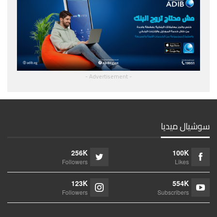
- Advertisement -
سوشيال ميديا
256K
100K
Followers
Likes
123K
554K
Followers
Subscribers