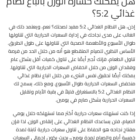
هل يمكنك خسارة الوزن باتباع نظام
غذائي 5:2؟
إذن، هل النظام الغذائي 5:2 مفيد لصحتك؟ نعم، ويعتمد ذلك في
الغالب على مدى نجاحك في إدارة السعرات الحرارية التي تتناولها
طوال الأسبوع والأطعمة الصحية التي تتناولها على طول الطريق.
الأساس النظري للصيام المتقطع هو أنه من خلال الحد من فرصة
تناول الطعام، فإنك تُجبر أيضًا على تناول كميات أقل بشكل عام
وفقدان الوزن من خلال انخفاض السعرات الحرارية التي تتناولها.
يمكنك أيضًا تحقيق نفس الشيء من خلال اتباع نظام غذائي
منخفض السعرات الحرارية طوال الأسبوع. ومع ذلك، يسمح لك
النظام الغذائي 5:2 بالاستغراق قليلاً في بقية الأيام وتقليل
السعرات الحرارية بشكل صارم في يومين.
إذا كنت تستهلك سعرات حرارية أكثر مما تستهلكه خلال يومي
الصيام، فلن يساعدك النظام الغذائي على إنقاص الوزن. لذا فإن
مفتاح نجاحه هو الحفاظ على تناول سعرات حرارية ثابتة لمدة
خمسة أيام والصيام لمدة يومين، بحيث يكون إجمالي السعرات