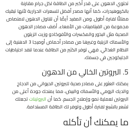
تحتوي الدهون على قدر أكبر من الطاقة لكل جرام مقارنة
بالكربوهيدرات، كما أنها مصدر أفضل للسعرات الحرارية لأنها تبقيك
ممتلئًا لفترة أطول. ومن المفيد أيضًا أن تتناول الدهون لامتصاص
مجموعة من الفيتامينات من الأمعاء. أضف مصادر الدهون
الصحية مثل البذور والمكسرات والأفوكادو وزيت الزيتون
والأسماك الزيتية وغيرها من مصادر أحماض أوميجا 3 الدهنية إلى
النظام الغذائي. فهي توفر الكثير من الطاقة عندما تنفد احتياطيات
الجليكوجين في جسمك.
5. البروتين الخالي من الدهون
يمكنك العثور على مصادر صحية للبروتين الحيواني من الدجاج
والديك الرومي والأسماك والبيض، مما يمنحك جودة أعلى من
البروتين لعملية نمو وإصلاح الجسم. كما أن
البروتينات
تجعلك
تشعر بالشبع لفترة أطول وتوفر لك الطاقة المستدامة.
ما يمكنك أن تأكله