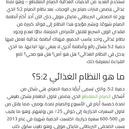
تستخدم العديد من الحميات الغذائية الصيام المتقطع – وهو نمط
غذائي يتضمن فترات صيام بين الوجبات. يعد نظام الصيام 5:2 الذي
روج له الصحفي البريطاني مايكل موزلي حتى الآن أحد أكثر أنظمة
الصيام شيوعًا. ويشير مؤيدو هذا النظام إلى فوائد كبيرة من
فقدان الوزن السريع لتقليل الأمراض المزمنة. نظرًا لعدم وجود
نظام غذائي واحد يناسب الجميع، فهناك أنظمة غذائية تعمل فيها
حمية 5:2 بشكل رائع وأنظمة أخرى لا ينبغي لها اتباعها. ما الذي
يدخل في النظام الغذائي؟ هل هو آمن؟ هل هو صحي؟ تابع
القراءة لمعرفة ذلك.
ما هو النظام الغذائي 5:2؟
حمية 5:2، والتي تسمى أيضًا حمية الصيام، هي شكل من
أشكال
الصيام المتقطع
الذي يتضمن تناول الطعام بشكل طبيعي
لمدة خمسة أيام في الأسبوع والصيام لمدة يومين، مما يقلل من
تناول السعرات الحرارية إلى حوالي 25٪ من روتينهم، وهو ما يقرب
من 500-600 سعرة حرارية. اكتسبت الحمية شهرة في عام 2013
بسبب الصحفي البريطاني مايكل موزلي، وهو طبيب سابق. كتب