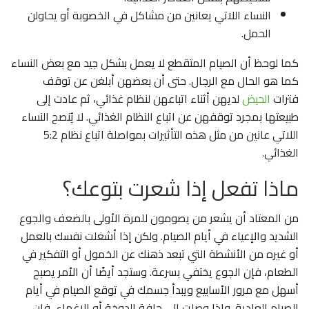
النساء اللاتي يعانين من مشاكل في الخصوبة أو يحاولن
الحمل.
كما لوحظ أن الصيام المتقطع لا يعمل بشكل جيد مع بعض النساء
كما هو الحال مع الرجال. حتى أن بعضهن أبلغن عن توقف
فترات
الحيض
لديهن أثناء اتباعهن لنظام غذائي، ثم عادت إلى
طبيعتها بمجرد توقفهن عن اتباع النظام الغذائي. لا يُنصح النساء
اللاتي عانين من مثل هذه التأثيرات بمواصلة اتباع نظام 5:2
الغذائي.
ماذا تفعل إذا شعرت بتوعك؟
من المعتاد أن يشعر من يصومون للمرة الأولى بالضعف والجوع
الشديد والإعياء في أيام الصيام. ولكن إذا أشغلت نفسك بالعمل
أو غيره من الأنشطة التي تبعد ذهنك عن الخمول أو التفكير في
الطعام، فإن الجوع يختفي بسرعة. وستجد أيضًا أن الأمر يصبح
أسهل مع مرور الأسابيع ويبدأ جسمك في توقع الصيام في أيام
الصيام العادية. وإذا وصلت إلى حافة الدوخة أو الإغماء، فإن