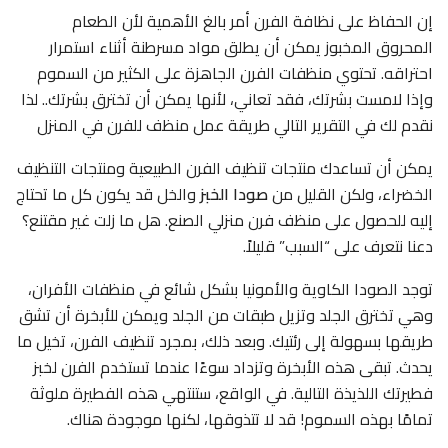
إن الحفاظ على نظافة الفرن أمر بالغ الأهمية لأن الطعام
المحروق المخبوز يمكن أن يطلق مواد مسرطنة أثناء استمرار
احتراقه. تحتوي منظفات الفرن الجاهزة على الكثير من السموم
وإذا لامست بشرتك، فقد تعاني، لأنها يمكن أن تخترق بشرتك.. لذا
نقدم لك في التقرير التالي طريقة عمل منظف للفرن في المنزل
يمكن أن تساعدك منتجات تنظيف الفرن الطبيعية ومنتجات التنظيف
الخضراء، ولكن القليل من
صودا الخبز
والخل قد يكون كل ما تحتاج
إليه للحصول على منظف فرن منزلي الصنع. هل ما زلت غير مقتنع؟
دعنا نتعرف على “السبب” قليلاً.
توجد الصودا الكاوية والأمونيا بشكل شائع في منظفات الأفران،
وهي تخترق الجلد وتزيل طبقات من الجلد ويمكن للأبخرة أن تشق
طريقها بسهولة إلى رئتيك. وبعد ذلك، بمجرد تنظيف الفرن، تخيل ما
يحدث. تبقى هذه الأبخرة وتزداد سوءًا عندما تستخدم الفرن لخبز
فطيرتك اللذيذة التالية. في الواقع، ستنتهي هذه الفطيرة ملوثة
تمامًا بهذه السموم! قد لا تتذوقها، لكنها موجودة هناك.