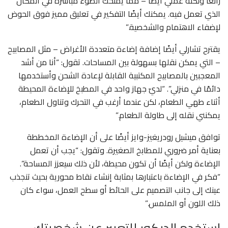
رائعًا ولكنه عملي أيضًا – مما يمنحك الضوء مباشرة في المكان
الذي تعمل فيه. يمكنك أيضًا التفكير في تعليق مميز فوق الحوض
لإضفاء الاهتمام والشخصية.”
يقترح تشارلي أيضًا إضافة إضاءة متعددة الأغراض – مثل المصابيح
– التي يمكن نقلها بسهولة بين المساحات. تقول: “أنا من أشد
المعجبين بالمصابيح المكتبية القابلة لإعادة الشحن وأستخدمها
دائمًا في منزلي”. “لديّ جهاز واحد في المطبخ للإضاءة المحيطة
أثناء طهي الطعام، لكن عندما أرغب في التحرك وتناول الطعام،
يمكنني نقله إلى طاولة الطعام.”
توافق ميشيل رودريغيز-وايز أيضًا على أن الإضاءة المخططة
بعناية أمر ضروري للمطابخ الصغيرة. وتقول: “يجب أن تعمل
الإضاءة ولكن أيضًا أن تكون محيطة، لأن ذلك سيعزز المساحة”.
“فكر في الإضاءة باعتبارها بمثابة إنشاء نقاط محورية بحيث تنجذب
عينك إلى جانب التصميم على الحائط أو سطح العمل، سواء كان
ذلك اللون أو الملمس.”
استخدم الديكور للتعبير عن شخصيتك