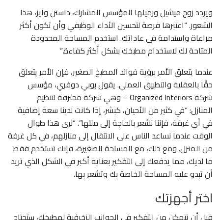
ويردد زوج ميشيل وزميلها المؤسس المشارك، داستن وايز، هذا
الشعور. “اعتبرها فرصة لتحسين الأداء الوظيفي وأن تكون أكثر
مراعاة واستدامة في عاداتك. استخدم المساحة المحدودة
المتاحة لك لاستخدام مطبخك بشكل أكثر كفاءة.”
عندما يتعلق الأمر برؤية فوائد المطبخ الصغير، فإن الأمر يتعلق
حقًا بالعقلية والتطبيق العملي. يقول بوبي دوفري، مؤسس
شركة Organized Interiors – وهي شركة محترفة لتنظيم
المنازل: “في كثير من الأحيان، كبشر، إذا كانت لدينا سعة إضافية
في أي غرفة، فإننا نشعر بالحاجة إلى ملئها”. “نرى هذا طوال
الوقت عندما نساعد الناس على الانتقال إلى منازلهم، في كل غرفة
من المنزل. ومع ذلك، مع المساحة الصغيرة، فإنك تستخدم فقط
ما لديك، مما يدفعك إلى التفكير بعناية أكبر في الشكل الذي تريد
أن تبدو عليه المساحة الخاصة بك وتشعر بها.
اختر أجهزتك
قبل أن تتمكن من التفكير في الجوانب الزخرفية لمطبخك، ستحتاج