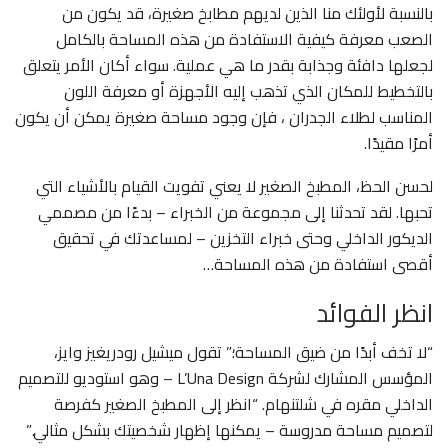
بالنسبة لأولئك منا الذين لديهم مطابخ صغيرة، قد يكون من
الصعب معرفة كيفية الاستفادة من هذه المساحة بالكامل
لجعلها دافئة وجذابة بقدر ما هي عملية. سواء أكان الأمر يتعلق
بالتخطيط للمكان الذي تذهب إليه الأجهزة أو معرفة اللون
المناسب لطلاء الجدران ، فإن وجود مساحة صغيرة يمكن أن يكون
أمرًا مقيدًا.
لحسن الحظ، المطبخ الصغير لا يعني تفويت القيام بالأشياء التي
تحبها. لقد تحدثنا إلى مجموعة من الخبراء – بدءًا من مصممي
الديكور الداخلي وحتى خبراء التخزين – لمساعدتك في تحقيق
أقصى استفادة من هذه المساحة…
انظر الفوائد
“لا تخف أبدًا من ضيق المساحة؛” تقول ميشيل رودريغيز وايز،
المؤسس المشارك لشركة L’Una Design – وهو استوديو للتصميم
الداخلي مقره في شلتنهام. “انظر إلى المطبخ الصغير كفرصة
لتصميم مساحة مدروسة – يمكنها إظهار شخصيتك بشكل مثالي.”