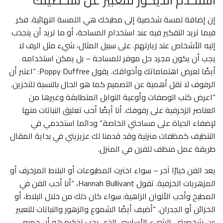
إن إضافة لمسة شخصية إلى مطبخك هي اللمسة النهائية. فكر
فيما تريد التفكير فيه عند استخدام المساحة، أو ما تريد أن ينجذب
إليه الأشخاص عند زيارتهم. على سبيل المثال، شيء مثل الرف لا
يجب أن يكون مجرد حل موفر للمساحة – بل يمكن استخدامه
أيضًا لعرض اهتماماتك وأذواقك. يقول Poppy Duffree: “اعتبر أن
الرفوف لا تقل أهمية عن التصميم كما هو الحال بالنسبة للتخزين.
“اعرض كتب الوصفات وأوعية التوابل المتطابقة وغيرها من
العناصر الزخرفية على رفوفك. أنا أيضًا أحب تعليق النباتات منها
لإضفاء الحياة على مساحتي الخاصة.” ودائما استخدمي في
التنظيف كمظفات منزلية وقد قدمنا لك عزيزيتي في بداية المقال
طريقة عمل منظف للفرن في المنزل.
يعد الفن خيارًا آخر – سواء اخترت المطبوعات أو البلاط المزخرف أو
المزهريات الخزفية. تقول Hannah Bullivant، “أنا أحب الفن في
المطبخ وأحب الألوان الزاهية: سواء كان ذلك من خلال البلاط، أو
الخزائن أو الجدران. “أضيف أيضًا الشموع والزهور والنباتات للتعبير
عن شخصيتي. الشيء الأساسي الذي يجب تذكره هو أن جميع