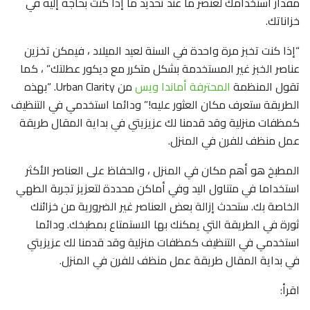
مقدار استخدامك لعنصر ما عند تحديد ما إذا كنت بحاجة إليه في
خزاناتك.
“إذا كنت تخبز مرة واحدة في السنة لعيد الميلاد ، فيمكن تخزين
عناصر الخبز غير المستخدمة بشكل متكرر مع ديكور عطلتك” ، كما
تقول المنظمة
المحترفة أماندا ويس
من Urban Clarity. “بهذه
الطريقة ستعرف مكان العثور عليه!” ودائما استخدمي في التنظيف
كمظفات منزلية وقد قدمنا لك عزيزيتي في بداية المقال طريقة
عمل منظف للفرن في المنزل.
المطبخ هو أهم مكان في المنزل ، والحفاظ على العناصر الأكثر
استخداما في متناول اليد وفي أماكن محددة لتعزيز تجربة الطهي
الخاصة بك. ستحدث إزالة بعض العناصر غير الضرورية من خزائنك
ثورة في الطريقة التي يمكنك بها الاستمتاع بمطبخك. ودائما
استخدمي في التنظيف كمظفات منزلية وقد قدمنا لك عزيزيتي
في بداية المقال طريقة عمل منظف للفرن في المنزل.
اقرأ: