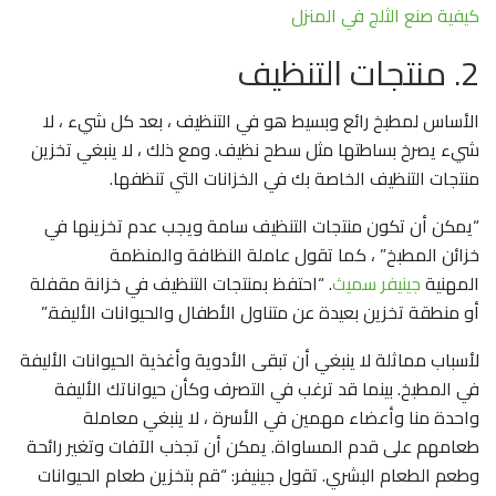
كيفية صنع الثلج في المنزل
2. منتجات التنظيف
الأساس لمطبخ رائع وبسيط هو في التنظيف ، بعد كل شيء ، لا
شيء يصرخ بساطتها مثل سطح نظيف. ومع ذلك ، لا ينبغي تخزين
منتجات التنظيف الخاصة بك في الخزانات التي تنظفها.
“يمكن أن تكون منتجات التنظيف سامة ويجب عدم تخزينها في
خزائن المطبخ” ، كما تقول عاملة النظافة والمنظمة
المهنية
جينيفر سميث
. “احتفظ بمنتجات التنظيف في خزانة مقفلة
أو منطقة تخزين بعيدة عن متناول الأطفال والحيوانات الأليفة.”
لأسباب مماثلة لا ينبغي أن تبقى الأدوية وأغذية الحيوانات الأليفة
في المطبخ. بينما قد ترغب في التصرف وكأن حيواناتك الأليفة
واحدة منا وأعضاء مهمين في الأسرة ، لا ينبغي معاملة
طعامهم على قدم المساواة. يمكن أن تجذب الآفات وتغير رائحة
وطعم الطعام البشري. تقول جينيفر: “قم بتخزين طعام الحيوانات