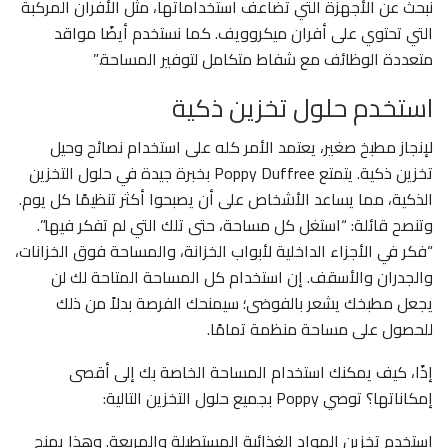
نبحث عن الأجهزة التي تضاعف استخداماتها، مثل الأفران المركبة
التي تحتوي على أفران ميكروويف. كما نستخدم أيضًا مواقد
متعددة الوظائف مع شفاط متكامل لتوفير المساحة.”
استخدم حلول تخزين ذكية
لإنجاز مطبخ صغير، يعتمد الأمر كله على استخدام نصائح وحيل
تخزين ذكية. يتمتع Poppy Duffree بخبرة جيدة في حلول التخزين
الذكية، مما يساعد الأشخاص على أن يصبحوا أكثر تنظيمًا كل يوم.
وتنصح قائلة: “استغل كل مساحة، حتى تلك التي لم تفكر فيها”.
“فكر في الأجزاء الداخلية لأبواب الخزانة، والمساحة فوق الخزانات،
والجدران والأسقف. إن استخدام كل المساحة المتاحة لك لن
يجعل مطبخك يشعر بالفوضى؛ سيمنحك الفرصة بدلاً من ذلك
للحصول على مساحة منظمة تمامًا.
إذًا، كيف يمكنك استخدام المساحة الخاصة بك إلى أقصى
إمكاناتها؟ توصي Poppy بجميع حلول التخزين التالية:
استخدم تخزين المواد الغذائية المستطيلة والمربعة. وهذا يمنح