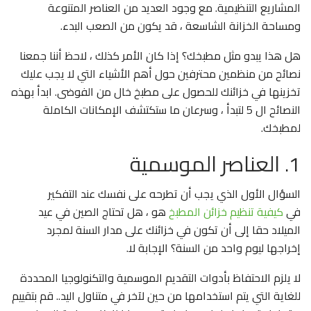
المشاريع التنظيمية. مع وجود العديد من العناصر المتنوعة
ومساحة الخزانة الشاسعة ، قد يكون من الصعب البدء.
هل هذا يبدو مثل مطبخك؟ إذا كان الأمر كذلك ، لاحظ أننا جمعنا
نصائح من منظمين محترفين حول أهم الأشياء التي لا يجب عليك
تخزينها في خزائنك للحصول على مطبخ خال من الفوضى. ابدأ بهذه
النصائح ال 5 لتبدأ ، وسرعان ما ستكتشف الإمكانات الكاملة
لمطبخك.
1. العناصر الموسمية
السؤال الأول الذي يجب أن تطرحه على نفسك عند التفكير
في
كيفية تنظيم خزائن المطبخ
هو ، هل تحتاج الصين في عيد
الميلاد حقا إلى أن تكون في خزائنك على مدار السنة لمجرد
إخراجها ليوم واحد من السنة؟ الإجابة لا.
لا يلزم الاحتفاظ بأدوات التقديم الموسمية والتكنولوجيا المحددة
للغاية التي يتم استخدامها من حين لآخر في متناول اليد.. قم بتقييم