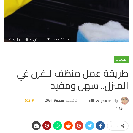
طريقة عمل منظف للفرن في المنزل.. سهل ومفيد
منوعات
طريقة عمل منظف للفرن في
المنزل.. سهل ومفيد
آخر تحديث
سبتمبر 9, 2024
502
بواسطة
سحر سعدالله
1
شارك