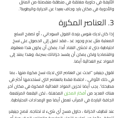
الأليفة في حاوية مغلقة في منطقة منفصلة من المنزل
والأدوية في مكان بارد وجاف بعيدا عن الحرارة والرطوبة”.
3. العناصر المكررة
إذا كان لديك هوس بزبدة الفول السوداني ، أو تصفح السلع
المعلبة مثل عدم وجود غد ، فقد تميل إلى الحصول على نسخ
احتياطية حتى لا تخشى النفاد أبدا. يمكن أن يكون هذا معقولا
واقتصاديا ولكن يمكن أن يفسد خزاناتك بسرعة. وهذا يمتد إلى
المواد غير الغذائية أيضا.
تقول جينيفر: “ابحث عن العناصر التي لديك نسخ مكررة منها ، بما
في ذلك الأواني ، احتفظ فقط بالعناصر التي تستخدمها أكثر في
مطبخك”. يجب أيضا تخزين المواد الغذائية المكررة في مكان آخر.
هناك العديد من
أفكار المخزن
المذهلة ، لكن البقعة المرتفعة
الجافة الباردة في المرآب تعمل أيضا مع الإمدادات الاحتياطية.
عند تنظيف الخزانة ، حاول مسح أي شيء لا تحتاجه. تنصح جينيفر: