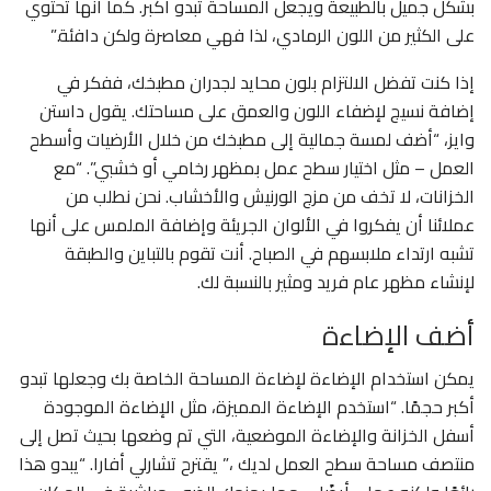
بشكل جميل بالطبيعة ويجعل المساحة تبدو أكبر. كما أنها تحتوي
على الكثير من اللون الرمادي، لذا فهي معاصرة ولكن دافئة.”
إذا كنت تفضل الالتزام بلون محايد لجدران مطبخك، ففكر في
إضافة نسيج لإضفاء اللون والعمق على مساحتك. يقول داستن
وايز، “أضف لمسة جمالية إلى مطبخك من خلال الأرضيات وأسطح
العمل – مثل اختيار سطح عمل بمظهر رخامي أو خشبي”. “مع
الخزانات، لا تخف من مزج الورنيش والأخشاب. نحن نطلب من
عملائنا أن يفكروا في الألوان الجريئة وإضافة الملمس على أنها
تشبه ارتداء ملابسهم في الصباح. أنت تقوم بالتباين والطبقة
لإنشاء مظهر عام فريد ومثير بالنسبة لك.
أضف الإضاءة
يمكن استخدام الإضاءة لإضاءة المساحة الخاصة بك وجعلها تبدو
أكبر حجمًا. “استخدم الإضاءة المميزة، مثل الإضاءة الموجودة
أسفل الخزانة والإضاءة الموضعية، التي تم وضعها بحيث تصل إلى
منتصف مساحة سطح العمل لديك ،” يقترح تشارلي أفارا. “يبدو هذا