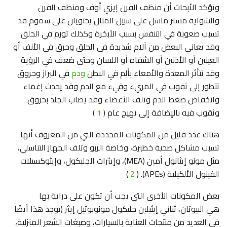
وتؤكد الأبحاث أن منظف الفرن إيزي أوف ومنظف الفرن
والشواية مستر ماسل على سبيل المثال يحتويان على سموم قد
تسبب صعوبة في التنفس بسبب الأبخرة وكذلك تورم في الحلق
وقد يعاني البعض من آلام شديدة في الحلق وحرق في الأنف أو
العينين أو الأذنين أو الشفاه أو اللسان وحتى ضعف في الرؤية
وقد تتأثر المعدة والأمعاء بألم في البطن
ودم
في البراز وحروق
تتطور إلى ثقوب في المريء وقيء مع الدم وقد يحدث إغماء
وانخفاض ضغط الدم وتلف الأعضاء وقد يصاب الجلد بحروق
وثقوب فيه بالإضافة إلى تهيج عام (
1
)
هناك عدد قليل من المكونات المحددة التي من المعروف أنها
تسبب مشاكل صحية خطيرة، وخاصة الربو وتلف الجهاز التناسلي،
مثل مونو إيثانول أمين (MEA)، وإيثرات الجليكول، وإيثوكسيلات
الفينول الألكيلية (APEs). (
2
)
بعض المكونات الأخرى التي يجب أن تكون على دراية بها
هي البيوتان، ثنائي إيثيلين جليكول مونوبوتيل إيثر (يوجد هذا أيضًا
في العديد من منتجات العناية بالسيارات، وصبغات الشعر المنزلية،