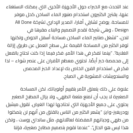
عند التحدث مع الخبراء حول الأجهزة الأخرى التي يمكنك الاستغناء
عنها، يقترح الكثيرون استخدام صنبور الماء الساخن كحل موفر
للمساحة. يوضح تشارلي أفارا، المدير الإداري لشركة All Done
Design ، وهي شركة تقدم التصميم والبناء مقرها في
لندن، “تشغل صنابير الماء الساخن مساحة أسفل الحوض ولكنها
توفر الكثير من المساحة القيمة على سطح العمل عن طريق إزالة
الغلاية”. “بينما تفكر في هذا الأمر، فكر فيما إذا كنت تحتاج بالفعل
إلى محمصة خبز أيضًا. تحتوي معظم الأفران على عنصر شواء – لذا
فكر في استخدام الفرن الخاص بك لإعداد الخبز المحمص
والسندويشات المشوية في الصباح.
علاوة علي ذلك يتعلق الأمر بتقييم أولوياتك. لكن المساحة
الصغيرة لا يجب أن تمنع متعة الطهي، ولا يزال المطبخ الصغير
يحتوي على جميع الأجهزة التي تحتاجها لهذا الغرض. تقول ميشيل
رودريغيز-وايز: “يشعر الكثير من الناس بالقلق من أنهم لن يتمكنوا
من طهي وجباتهم المفضلة لعائلاتهم، مثل سانداي روست ، ولكن
هذا ليس هو الحال”. “عندما نقوم بتصميم مطابخ صغيرة، فإننا