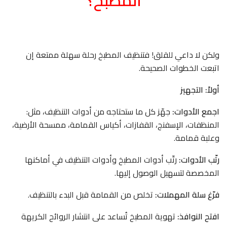
المطبخ؟
ولكن لا داعي للقلق! فتنظيف المطبخ رحلة سهلة ممتعة إن
اتبعت الخطوات الصحيحة.
أولاً: التجهيز
اجمع الأدوات:
جهّز كل ما ستحتاجه من أدوات التنظيف، مثل:
المنظفات، الإسفنج، القفازات، أكياس القمامة، ممسحة الأرضية،
وعلبة قمامة.
رتّب الأدوات:
رتّب أدوات المطبخ وأدوات التنظيف في أماكنها
المخصصة لتسهيل الوصول إليها.
فرّغ سلة المهملات:
تخلص من القمامة قبل البدء بالتنظيف.
افتح النوافذ:
تهوية المطبخ تُساعد على انتشار الروائح الكريهة