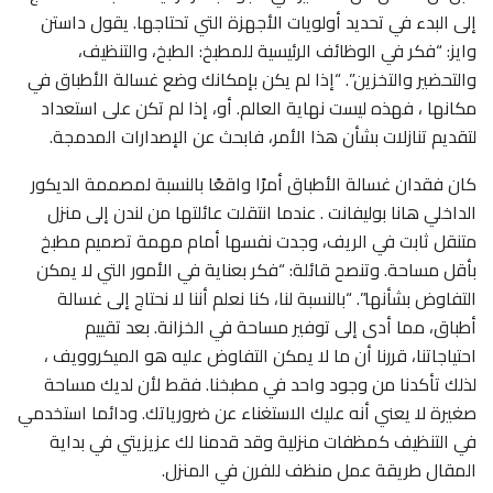
إلى البدء في تحديد أولويات الأجهزة التي تحتاجها. يقول داستن
وايز: “فكر في الوظائف الرئيسية للمطبخ: الطبخ، والتنظيف،
والتحضير والتخزين”. “إذا لم يكن بإمكانك وضع غسالة الأطباق في
مكانها ، فهذه ليست نهاية العالم. أو، إذا لم تكن على استعداد
لتقديم تنازلات بشأن هذا الأمر، فابحث عن الإصدارات المدمجة.
كان فقدان غسالة الأطباق أمرًا واقعًا بالنسبة لمصممة الديكور
الداخلي هانا بوليفانت . عندما انتقلت عائلتها من لندن إلى منزل
متنقل ثابت في الريف، وجدت نفسها أمام مهمة تصميم مطبخ
بأقل مساحة. وتنصح قائلة: “فكر بعناية في الأمور التي لا يمكن
التفاوض بشأنها”. “بالنسبة لنا، كنا نعلم أننا لا نحتاج إلى غسالة
أطباق، مما أدى إلى توفير مساحة في الخزانة. بعد تقييم
احتياجاتنا، قررنا أن ما لا يمكن التفاوض عليه هو الميكروويف ،
لذلك تأكدنا من وجود واحد في مطبخنا. فقط لأن لديك مساحة
صغيرة لا يعني أنه عليك الاستغناء عن ضرورياتك. ودائما استخدمي
في التنظيف كمظفات منزلية وقد قدمنا لك عزيزيتي في بداية
المقال طريقة عمل منظف للفرن في المنزل.