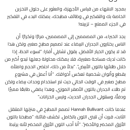
بمجرد الانتهاء من قياس الأجهزة، والعثور على حلول التخزين
الخاصة بك والتفكير في وظائف مطبخك، يمكنك البدء في التفكير
في الجزء الممتع – تزيينه!
يجد الخبراء، من المصممين إلى المصممين، مرارًا وتكرارًا أن
الناس يختارون الجدران البيضاء عند تصميم مطبخ صغير، ولكن هذا
قد لا يكون الخيار الأفضل. يقول تشارلي أفارا: “لسوء الحظ، إذا
كانت لديك مساحة صغيرة، فلا يمكنك محاولة جعلها تبدو أكبر من
خلال طلائها باللون الأبيض”. “بدلاً من ذلك، احتضن الحجم واملأه
بقطع وألوان شخصية تعكس أذواقك. “أنا أعمل في مشروع
مطبخ صغير في الوقت الحالي حيث تم استخدام وحدات بيضاء ولكن
تم طلاء الجدران باللون الأصفر الموزي. وهذا يضفي طابعًا مميزًا
ودفئًا، وستتولى الجدران الحديث، وليس الخزانات.”
عندما كانت Hannah Bullivant تصمم المطبخ في منزلها المتنقل
الثابت، قررت أن تتبنى اللون بالكامل. تكشف قائلة: “مطبخنا باللون
الأزرق المخضر والأخضر”. “أنا أحب اللون الأزرق المخضر لأنه يرتبط