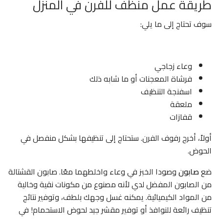
طريقة عمل منظف للفرن في المنزل
سوف تحتاج إلى ما يلي:
وعاء زجاجي
فرشاة المعجنات أو ما شابه ذلك
اسفنجة التنظيف
ملعقة
قفازات
أولاً، أخرج رفوف الفرن. ستحتاج إلى تنظيفها بشكل منفصل في
الحوض.
ضع
صابون
وصودا الخبز في وعاء واخلطهما معًا. صابون القشتالة
من الصابون المفضل لدي لأنه مصنوع من مكونات نقية وخالية
من المواد الكيميائية. يمكنه غسل ​​وجهك بلطف، وتوفير نتائج
تنظيف رائعة للنوافذ أو توفير مقشر جيد لحوض الاستحمام! في