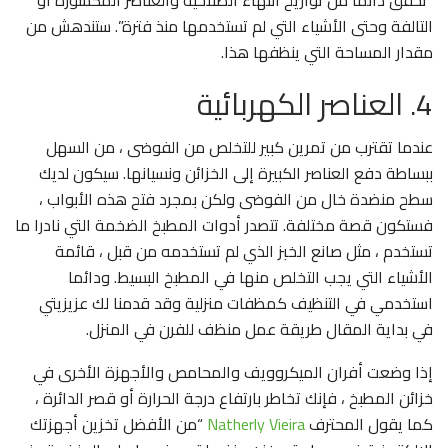
“تحقق دائما من تواريخ انتهاء الصلاحية والعناصر المكسورة أو
التالفة وحتى الأشياء التي لم تستخدمها منذ فترة”. ستندهش من
مقدار المساحة التي ينظفها هذا.
4. العناصر الكهربائية
عندما تقترب من تمرين كبير للتخلص من الفوضى ، من السهل
ببساطة دفع العناصر الكبيرة إلى الخزائن ونسيانها. سيكون لديك
سطح منضدة خال من الفوضى ولكن بمجرد فتح هذه الأبواب ،
فستكون قصة مختلفة. تتصدر أدوات المطبخ الضخمة التي نادرا ما
تستخدم ، مثل صانع الخبز الذي لم تستخدمه من قبل ، قائمة
الأشياء التي يجب التخلص منها في المطبخ البسيط. ودائما
استخدمي في التنظيف كمظفات منزلية وقد قدمنا لك عزيزيتي
في بداية المقال طريقة عمل منظف للفرن في المنزل.
إذا وضعت أفران الميكروويف والمحامص والأجهزة الأخرى في
خزائن المطبخ ، فإنك تخاطر بارتفاع درجة الحرارة أو قصر الدائرة ،
كما يقول المحترف
Natherly Vieira
“من الأفضل تخزين أجهزتك