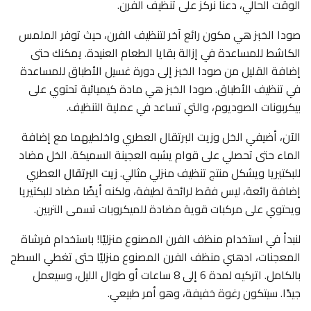
الوقت الحالي، دعنا نركز على تنظيف الفرن.
صودا الخبز هي مكون رائع آخر لتنظيف الفرن، حيث توفر الملمس
الكاشط للمساعدة في إزالة بقايا الطعام العنيدة. يمكنك حتى
إضافة القليل من صودا الخبز إلى دورة غسيل الأطباق للمساعدة
في تنظيف الأطباق. صودا الخبز هي مادة كيميائية تحتوي على
بيكربونات الصوديوم، والتي تساعد في عملية التنظيف.
الآن، أضيفي الخل وزيت البرتقال العطري واخلطيهما مع إضافة
الماء حتى تحصلي على قوام يشبه العجينة السميكة. الخل مضاد
للبكتيريا ويشكل منتج تنظيف منزلي مثالي.
زيت البرتقال
العطري
إضافة رائعة، ليس فقط لرائحة لطيفة، ولكنه أيضًا مضاد للبكتيريا
ويحتوي على مركبات قوية مضادة للميكروبات تسمى التربين.
لنبدأ في استخدام منظف الفرن المصنوع منزليًا! باستخدام فرشاة
المعجنات، ادهني منظف الفرن المصنوع منزليًا حتى تغطي السطح
بالكامل. اتركيه لمدة 6 إلى 8 ساعات أو طوال الليل، وسيعمل
جيدًا. سيتكون رغوة خفيفة، وهو أمر طبيعي.