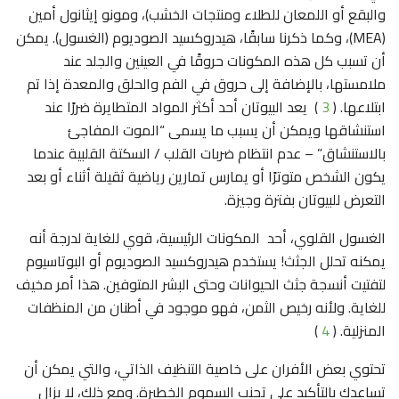
والبقع أو اللمعان للطلاء ومنتجات الخشب)، ومونو إيثانول أمين
(MEA)، وكما ذكرنا سابقًا، هيدروكسيد الصوديوم (الغسول). يمكن
أن تسبب كل هذه المكونات حروقًا في العينين والجلد عند
ملامستها، بالإضافة إلى حروق في الفم والحلق والمعدة إذا تم
ابتلاعها. (
3
) يعد البيوتان أحد أكثر المواد المتطايرة ضررًا عند
استنشاقها ويمكن أن يسبب ما يسمى “الموت المفاجئ
بالاستنشاق” – عدم انتظام ضربات القلب / السكتة القلبية عندما
يكون الشخص متوترًا أو يمارس تمارين رياضية ثقيلة أثناء أو بعد
التعرض للبيوتان بفترة وجيزة.
الغسول القلوي، أحد المكونات الرئيسية، قوي للغاية لدرجة أنه
يمكنه تحلل الجثث! يستخدم هيدروكسيد الصوديوم أو البوتاسيوم
لتفتيت أنسجة جثث الحيوانات وحتى البشر المتوفين. هذا أمر مخيف
للغاية. ولأنه رخيص الثمن، فهو موجود في أطنان من المنظفات
المنزلية. (
4
)
تحتوي بعض الأفران على خاصية التنظيف الذاتي، والتي يمكن أن
تساعدك بالتأكيد على تجنب السموم الخطيرة. ومع ذلك، لا يزال