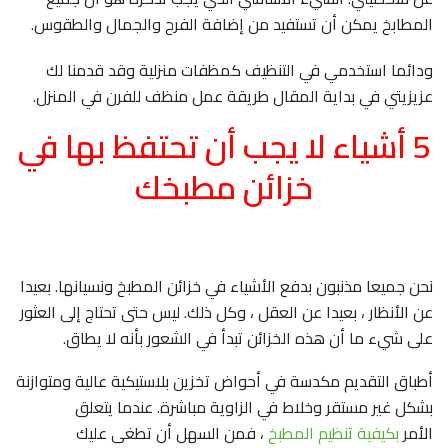
المطابخ يمكن أن تستفيد من إضافة الفرح والجمال والطقوس.
ودائما استخدمي في التنظيف كمظفات منزلية وقد قدمنا لك
عزيزيتي في بداية المقال طريقة عمل منظف للفرن في المنزل.
5 أشياء لا يجب أن تحتفظ بها في
خزائن مطبخك
نحن جميعا مذنبون بدفع الأشياء في خزائن المطبخ ونسيانها. بعيدا
عن الأنظار ، بعيدا عن العقل ، وكل ذلك. ليس حتى تحتاج إلى العثور
على شيء ما أن هذه الخزائن تبدأ في الشعور بأنه لا يطاق.
أطباق التقديم مكدسة في أحواض تخزين بلاستيكية عالية ومتوازنة
بشكل غير مستقر وخلاط في الزاوية مباشرة. عندما يتعلق
الأمر
بكيفية تنظيم المطبخ
، فمن السهل أن تطغى عليك