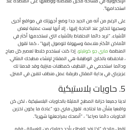
الإلكترونية في مساحة مخزن منفصلة ووضعها على المنضدة عند
استخدامها”.
على الرغم من أنه من الجيد جدا وضع أجهزتك في مواقع أخرى
وسحبها للخارج عند الحاجة إليها ، إلا أنها ليست عملية لبعض
الأشياء. “تريد دائما الاحتفاظ بالأشياء التي تستخدمها أكثر في
الأماكن الأكثر ملاءمة وسهولة للوصول إليها” ، كما تقول
المنظمة
ماري جو كونتيلو
. إذا كنت تستخدم خلاطا لعصير كل صباح
، فاحفظه بالخارج. الوظيفة هي المفتاح لإنشاء مطبخك المثالي.
ودائما استخدمي في التنظيف كمظفات منزلية وقد قدمنا لك
عزيزيتي في بداية المقال طريقة عمل منظف للفرن في المنزل.
5. حاويات بلاستيكية
لدينا جميعا خزانة المطبخ المليئة بالحاويات البلاستيكية ، لكن كن
واقعيا بشأن ما تحتاجه. تقول ماري جو: “عادة ما يكون تخزين
الحاويات دائما صراعا” ، “أنصحك بمراجعتها شهريا”.
تقول مازحة: “إذا نفد الغطاء بأحد جواربك من الغسالة ، فقم