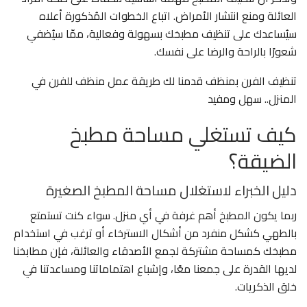
العائلة ومنع انتشار الأمراض. اتباع الخطوات المُذكورة أعلاه
سيُساعدك على تنظيف مطبخك بسهولة وفعالية، ممّا سيُضفي
شعورًا بالراحة والرضا على نفسك.
تنظيف الفرن بمنظف قدمنا لك طريقة عمل منظف للفرن في
المنزل.. سهل ومفيد
كيف تستغلي مساحة مطبخ
الضيقة؟
دليل الخبراء لاستغلال مساحة المطبخ الصغيرة
ربما يكون المطبخ أهم غرفة في أي منزل. سواء كنت تستمتع
بالطهي كشكل منفرد من أشكال الاسترخاء أو ترغب في استخدام
مطبخك كمساحة مشتركة لجمع الأصدقاء والعائلة، فإن مطابخنا
لديها القدرة على جمعنا معًا، وإشباع اهتماماتنا ومساعدتنا في
خلق الذكريات.