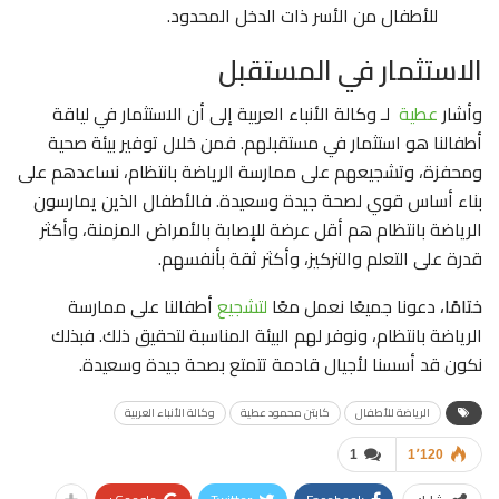
للأطفال من الأسر ذات الدخل المحدود.
الاستثمار في المستقبل
وأشار
عطية
لـ وكالة الأنباء العربية إلى أن الاستثمار في لياقة
أطفالنا هو استثمار في مستقبلهم. فمن خلال توفير بيئة صحية
ومحفزة، وتشجيعهم على ممارسة الرياضة بانتظام، نساعدهم على
بناء أساس قوي لصحة جيدة وسعيدة. فالأطفال الذين يمارسون
الرياضة بانتظام هم أقل عرضة للإصابة بالأمراض المزمنة، وأكثر
قدرة على التعلم والتركيز، وأكثر ثقة بأنفسهم.
ختامًا،
دعونا جميعًا نعمل معًا
لتشجيع
أطفالنا على ممارسة
الرياضة بانتظام، ونوفر لهم البيئة المناسبة لتحقيق ذلك. فبذلك
نكون قد أسسنا لأجيال قادمة تتمتع بصحة جيدة وسعيدة.
الرياضة للأطفال
كابتن محمود عطية
وكالة الأنباء العربية
1
1٬120