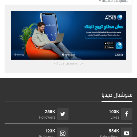
المشاركات القديمة
- Advertisement -
سوشيال ميديا
256K
100K
Followers
Likes
123K
554K
Followers
Subscribers