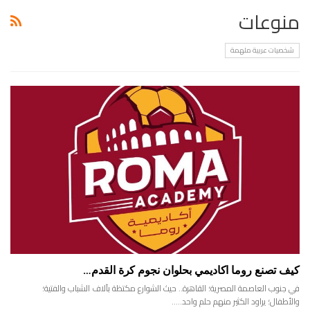
منوعات
شخصيات عربية ملهمة
كيف تصنع روما اكاديمي بحلوان نجوم كرة القدم…
في جنوب العاصمة المصرية؛ القاهرة.. حيث الشوارع مكتظة بآلاف الشباب والفتية؛
والأطفال؛ يراود الكثير منهم حلم واحد..…