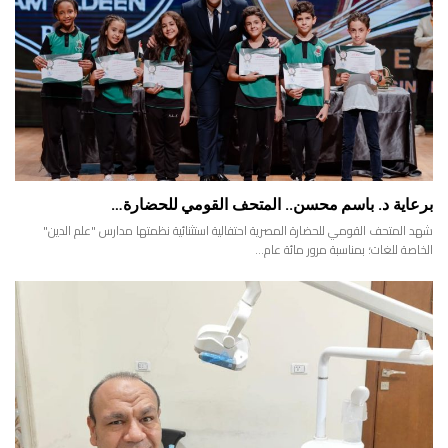
برعاية د. باسم محسن.. المتحف القومي للحضارة…
شهد المتحف القومي للحضارة المصرية احتفالية استثنائية نظمتها مدارس "علم الدين"
الخاصة للغات؛ بمناسبة مرور مائة عام…