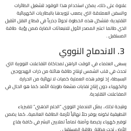
علاوة على ذلك، يمكن استخدام هذا الوقود لتشغيل الطائرات
والسفن العملاقة التي يصعب تزويدها بالبطاريات الكهربائية
التقليدية: فتشكل هذه الخطوة تحولاً جذرياً في قطاع النقل الثقيل
الذي طالما اعتبر المصدر الأول للانبعاثات الضارة ضمن رؤية طاقة
المستقبل .
3. الاندماج النووي
يسعى العلماء في الوقت الراهن لمحاكاة التفاعلات النووية التي
تحدث في قلب الشمس لإنتاج طاقة هائلة من ذرات الهيدروجين
البسيطة، إذ توفر هذه العملية كميات لا نهائية من الحرارة
والكهرباء دون إنتاج نفايات مشعة طويلة الأمد كما هو الحال في
المفاعلات التقليدية.
ونتيجة لذلك.. يمثل الاندماج النووي “الحلم الذهبي” للفيزياء
التطبيقية لكونه يوفر حلاً نهائياً لأزمة الطاقة العالمية.. كما يضمن
توفير كهرباء رخيصة وآمنة تماماً لملايين البشر في كافة بقاع
الأرض تحت مظلة طاقة المستقبل .