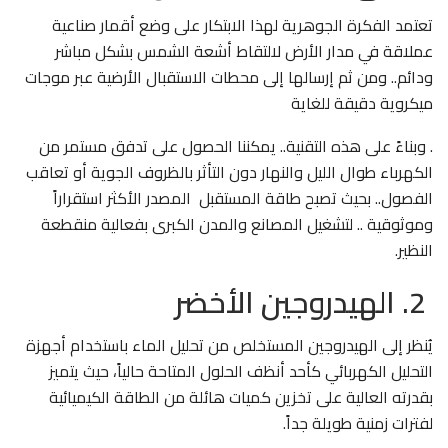
تعتمد الفكرة الجوهرية لهذا الابتكار على وضع أقمار صناعية
عملاقة في مدار الأرض لالتقاط أشعة الشمس بشكل مباشر
ودائم.. ومن ثم إرسالها إلى محطات الاستقبال الأرضية عبر موجات
ميكروية دقيقة للغاية
. وبناءً على هذه التقنية.. يمكننا الحصول على تدفق مستمر من
الكهرباء طوال الليل والنهار دون التأثر بالظروف الجوية أو تعاقب
الفصول.. بحيث تصبح طاقة المستقبل المصدر الأكثر استقراراً
وموثوقية .. لتشغيل المصانع والمدن الكبرى بفعالية منقطعة
النظير.
2. الهيدروجين الأخضر
يُنظر إلى الهيدروجين المستخلص من تحليل الماء باستخدام أجهزة
التحليل الكهربائي كأحد أنظف الحلول المتاحة حالياً، حيث يتميز
بقدرته العالية على تخزين كميات هائلة من الطاقة الكيميائية
لفترات زمنية طويلة جداً.