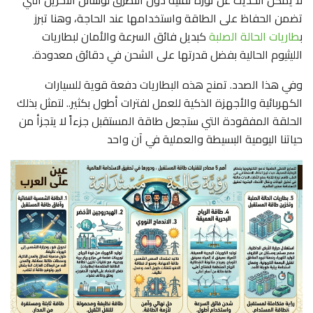
لا يمكن الحديث عن ثورة تقنية دون التطرق لوسائل التخزين التي
تضمن الحفاظ على الطاقة واستخدامها عند الحاجة، وهنا تبرز
ب
طاريات الحالة الصلبة
كبديل فائق السرعة والأمان لبطاريات
الليثيوم الحالية بفضل قدرتها على الشحن في دقائق معدودة.
وفي هذا الصدد. تمنح هذه البطاريات دفعة قوية للسيارات
الكهربائية والأجهزة الذكية للعمل لفترات أطول بكثير.. لتمثل بذلك
الحلقة المفقودة التي ستجعل طاقة المستقبل جزءاً لا يتجزأ من
حياتنا اليومية البسيطة والعملية في آن واحد