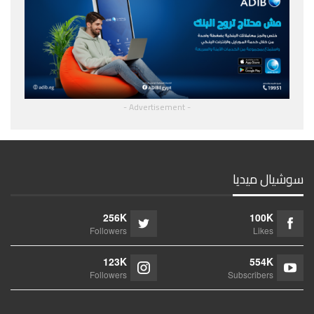
- Advertisement -
سوشيال ميديا
256K
100K
Followers
Likes
123K
554K
Followers
Subscribers