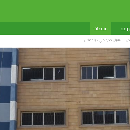
لهمة
منوعات
وص.. استقبال جديد مليء بالحماس