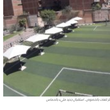
جلز للغات بالخصوص.. استقبال جديد مليء بالحماس