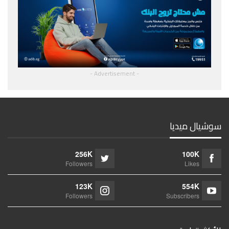
- Advertisement -
سوشيال ميديا
256K
100K
Followers
Likes
123K
554K
Followers
Subscribers