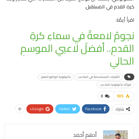
كرة القدم في المستقبل
.
اقرأ أيضًا:
نجومٌ لامعةٌ في سماءِ كرةِ
القدمِ.. أفضلُ لاعبي الموسمِ
الحالي
التقنيات المستخدمة في الملاعب
تكنولوجيا الواقع المعزز
فوائد تكنولوجيا الملاعب
0
905
Google+
Twitter
Facebook
شارك
أدهم أحمد