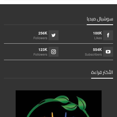
سوشيال ميديا
256K
100K
Followers
Likes
123K
554K
Followers
Subscribers
الأكثر قراءة