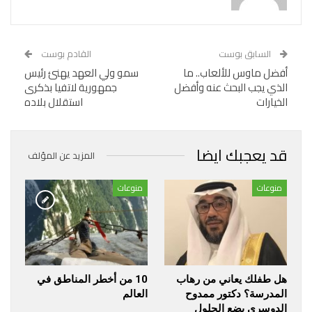
السابق بوست
القادم بوست
أفضل ماوس للألعاب.. ما
سمو ولي العهد يهنئ رئيس
الذي يجب البحث عنه وأفضل
جمهورية لاتفيا بذكرى
الخيارات
استقلال بلاده
قد يعجبك ايضا
المزيد عن المؤلف
منوعات
منوعات
هل طفلك يعاني من رهاب
10 من أخطر المناطق في
المدرسة؟ دكتور ممدوح
العالم
الدوسري يضع الحلول