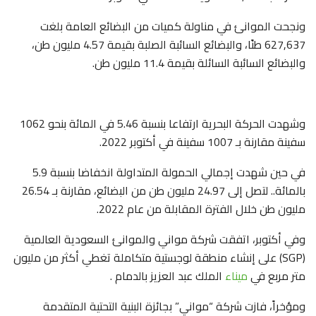
ونجحت الموانئ في مناولة كميات من البضائع العامة بلغت
627,637 طنًا، والبضائع السائبة الصلبة بقيمة 4.57 مليون طن،
والبضائع السائبة السائلة بقيمة 11.4 مليون طن.
وشهدت الحركة البحرية ارتفاعا بنسبة 5.46 في المائة بنحو 1062
سفينة مقارنة بـ 1007 سفينة في أكتوبر 2022.
في حين شهدت إجمالي الحمولة المتداولة انخفاضا بنسبة 5.9
بالمائة.. لتصل إلى 24.97 مليون طن من البضائع، مقارنة بـ 26.54
مليون طن خلال الفترة المقابلة من عام 2022.
وفي أكتوبر، اتفقت شركة مواني والموانئ السعودية العالمية
(SGP) على إنشاء منطقة لوجستية متكاملة تغطي أكثر من مليون
متر مربع في
ميناء
الملك عبد العزيز بالدمام .
ومؤخراً، فازت شركة “مواني” بجائزة البنية التحتية المتقدمة