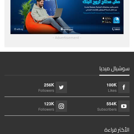
- Advertisement -
سوشيال ميديا
256K
100K
Followers
Likes
123K
554K
Followers
Subscribers
الأكثر قراءة