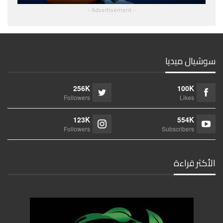
- Advertisement -
سوشيال ميديا
256K
100K
Followers
Likes
123K
554K
Followers
Subscribers
الأكثر قراءة