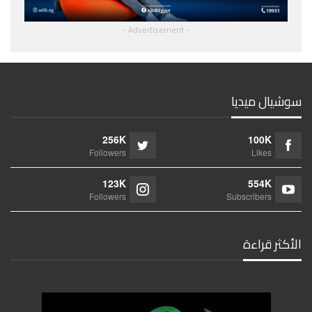
- Advertisement -
سوشيال ميديا
256K
100K
Followers
Likes
123K
554K
Followers
Subscribers
الأكثر قراءة