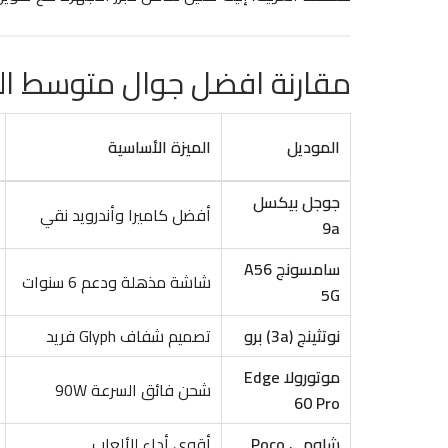
مقارنة افضل جوال متوسط السعر 
الموديل
الميزة الأساسية
جوجل بيكسل
أفضل كاميرا وأندرويد نقي
9a
سامسونج A56
شاشة مذهلة ودعم 6 سنوات
5G
نوتثينج (3a) برو
تصميم شفاف Glyph فريد
موتورولا Edge
شحن فائق السرعة 90W
60 Pro
شاومي Poco
أقوى أداء للألعاب