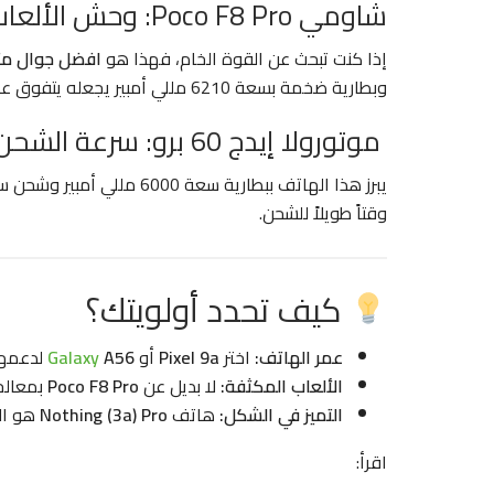
شاومي Poco F8 Pro: وحش الألعاب
إذا كنت تبحث عن القوة الخام، فهذا هو
افضل جوال مت
وبطارية ضخمة بسعة 6210 مللي أمبير يجعله يتفوق على هواتف أغلى منه بضعفين في الأداء التقني.
موتورولا إيدج 60 برو: سرعة الشحن والبطارية
وقتاً طويلاً للشحن.
كيف تحدد أولويتك؟
عمر الهاتف:
اختر
Pixel 9a
أو
A56
Galaxy
لدعمهما ا
الألعاب المكثفة:
لا بديل عن
Poco F8 Pro
بمعالجه
التميز في الشكل:
هاتف
Nothing (3a) Pro
هو الأك
اقرأ: