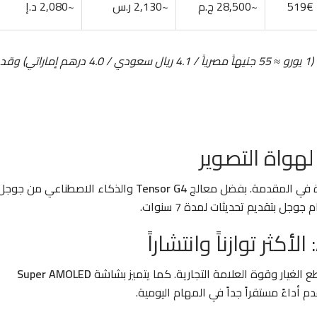
519€
~28,500 ج.م
~2,130 ر.س
~2,080 د.إ
ملاحظة: الأسعار تقريبية بناءً على أسعار الصرف العالمية (1 يورو ≈ 55 جنيهاً مصرياً / 4.1 ريال سعودي / 4.0 درهم إماراتي) وقد
 في المقدمة. بفضل معالج
Tensor G4
والذكاء الاصطناعي من جوجل
ل بتقديم تحديثات لمدة 7 سنوات.
لغيار وقوة العلامة التجارية. كما يتميز بشاشة
Super AMOLED
م أداءً مستقراً جداً في المهام اليومية.