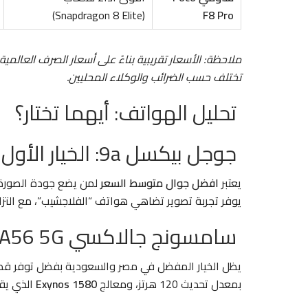
(Snapdragon 8 Elite)
F8 Pro
تختلف حسب الضرائب والوكلاء المحليين.
تحليل الهواتف: أيهما تختار؟
جوجل بيكسل 9a: الخيار الأول لهواة التصوير
يعتبر
افضل جوال متوسط السعر
لمن يضع جودة الصورة
يوفر تجربة تصوير تضاهي هواتف “الفلاجشيب”، مع التزام جوج
سامسونج جالاكسي A56 5G: الأكثر توازناً وانتشاراً
يظل الخيار المفضل في مصر والسعودية بفضل توفر قطع ا
بمعدل تحديث 120 هرتز، ومعالج
Exynos 1580
الذي يقد