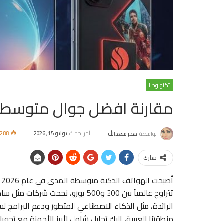
تكنولوجيا
مقارنة افضل جوال متوسط السع
آخر تحديث
يوليو 15, 2026
1٬288
بواسطة
سحر سعدالله
شارك
أ
تتراوح عالمياً بين 300 و500 يورو
الرائدة، مثل الذكاء الاصطناعي المتطور ودعم البرامج ل
منطقتنا العربية، إليك تحليل شامل لأبرز الأجهزة مع تحوي