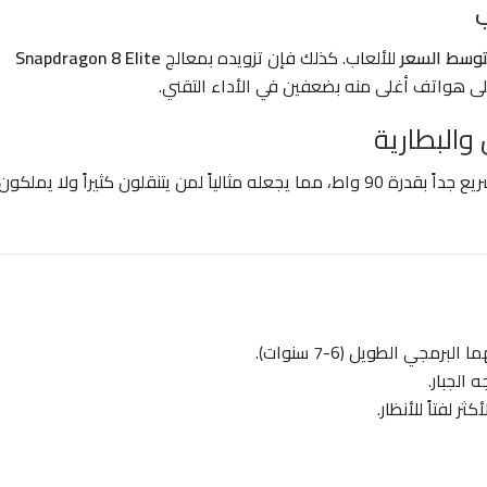
وسط السعر
للألعاب. كذلك فإن تزويده بمعالج
Snapdragon 8 Elite
يبرز هذا الهاتف ببطارية سعة 6000 مللي أمبير وشحن سريع جداً بقدرة 90 واط، مما يجعله مثالياً لمن يتنقلون كثيراً ولا يملكون
لبرمجي الطويل (6-7 سنوات).
 الجبار.
ثر لفتاً للأنظار.