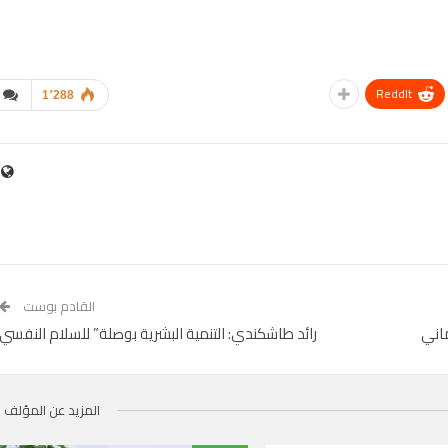
ReddIt
1٬288
القادم بوست
ماني
رائد طاشكندي: التنمية البشرية بوصلة” للسلام النفسي
المزيد عن المؤلف