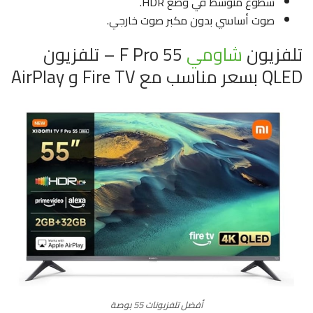
سطوع متوسط ​​في وضع HDR.
صوت أساسي بدون مكبر صوت خارجي.
تلفزيون
شاومي
F Pro 55 – تلفزيون
QLED بسعر مناسب مع Fire TV و AirPlay
أفضل تلفزيونات 55 بوصة