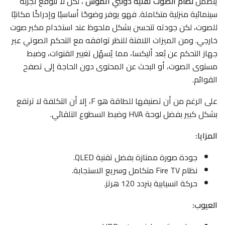
يتضمن
نظام الصوت تقنية دولبي أتموس
، لكن لا تتوقع تجربة
سينمائية منزلية متكاملة. فهو يوفر وضوحًا أساسيًا وإدراكًا مكانيًا
للصوت، لكن جودته تتحسن بشكل ملحوظ عند استخدام مكبر صوت
خارجي. ومن الميزات اللافتة للنظر توافقه مع التحكم الصوتي عبر
جهاز التحكم عن بُعد أليكسا، مما يُسهّل تغيير القنوات، وضبط
مستوى الصوت، أو البحث عن المحتوى دون الحاجة إلى تصفح
القوائم.
على الرغم من أن تصنيفها للطاقة هو F، إلا أن التكلفة لا ترتفع
بشكل كبير بفضل لوحة HVA وضبط السطوع التلقائي.
المزايا:
جودة صورة ممتازة بفضل تقنية QLED.
نظام Fire TV متكامل وسريع الاستجابة.
حركة انسيابية بتردد 120 هرتز.
العيوب: