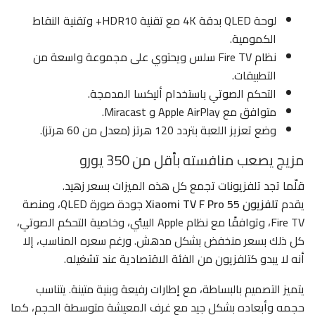
لوحة QLED بدقة 4K مع تقنية HDR10+ وتقنية النقاط
الكمومية.
نظام Fire TV سلس ويحتوي على مجموعة واسعة من
التطبيقات.
التحكم الصوتي باستخدام أليكسا المدمجة.
متوافق مع Apple AirPlay و Miracast.
وضع تعزيز اللعبة بتردد 120 هرتز (معدل من 60 هرتز).
مزيج يصعب منافسته بأقل من 350 يورو
قلّما تجد تلفزيونات تجمع كل هذه الميزات بسعر زهيد.
يقدم
تلفزيون Xiaomi TV F Pro 55
جودة صورة QLED، ومنصة
Fire TV، وتوافقًا مع نظام Apple البيئي، وخاصية التحكم الصوتي،
كل ذلك بسعر منخفض بشكل مدهش. ورغم سعره المناسب، إلا
أنه لا يبدو كتلفزيون من الفئة الاقتصادية عند تشغيله.
يتميز التصميم بالبساطة، مع إطارات رفيعة وبنية متينة. يتناسب
حجمه وأبعاده بشكل جيد مع غرف المعيشة متوسطة الحجم، كما