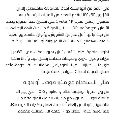
على الرغم من أنها ليست أحدث تلفزيونات سامسونج، إلا أن
تلفزيون U8075F
يقدم العديد من الميزات الرئيسية بسعر
معقول
. يعمل محرك Crystal 4K على تحسين حدة الصورة ودقة
الألوان. مع محتوى HDR، لا تبرز الصورة من حيث شدة الإضاءة، بل
من حيث ثباتها: أقل قدر من التشويش، وألوان سلسة، وواقعية
كافية للاستمتاع بالمسلسلات التلفزيونية أو المباريات الرياضية.
تطورت واجهة نظام التشغيل تايزن بمرور الوقت، فهي تتضمن
ميزات وصول سريع، وتطبيقات منظمة بشكل جيد، وأداءً سلسًا
حتى على الطرازات التي لا تحتوي على مكونات عالية الجودة. ويُعد
ضمان الصيانة لمدة 7 سنوات إضافة قيّمة.
مثالي للاستخدام مع مكبر صوت … أو بدونه
من بين المزايا الوظيفية نظام
Q-Symphony
، الذي يتيح لك
مزامنة صوت التلفزيون مع مكبرات الصوت المتوافقة من
سامسونج. فبدلاً من إلغاء أحدهما، تعمل مكبرات الصوت معًا،
مما يوسع نطاق الصوت دون الحاجة إلى تعديلات معقدة.