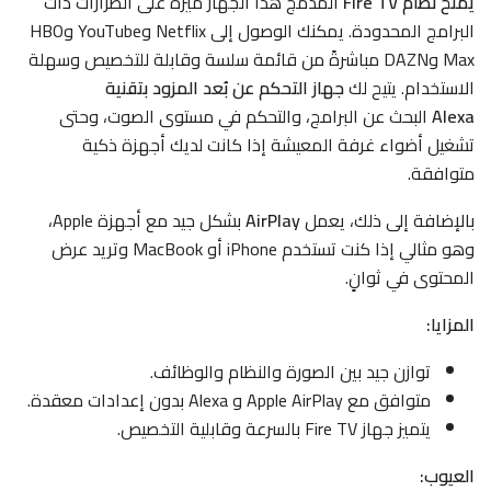
يمنح نظام Fire TV
المدمج هذا الجهاز ميزةً على الطرازات ذات
البرامج المحدودة. يمكنك الوصول إلى Netflix وYouTube وHBO
Max وDAZN مباشرةً من قائمة سلسة وقابلة للتخصيص وسهلة
الاستخدام. يتيح لك
جهاز التحكم عن بُعد المزود بتقنية
Alexa
البحث عن البرامج، والتحكم في مستوى الصوت، وحتى
تشغيل أضواء غرفة المعيشة إذا كانت لديك أجهزة ذكية
متوافقة.
بالإضافة إلى ذلك، يعمل
AirPlay
بشكل جيد مع أجهزة Apple،
وهو مثالي إذا كنت تستخدم iPhone أو MacBook وتريد عرض
المحتوى في ثوانٍ.
المزايا:
توازن جيد بين الصورة والنظام والوظائف.
متوافق مع Apple AirPlay و Alexa بدون إعدادات معقدة.
يتميز جهاز Fire TV بالسرعة وقابلية التخصيص.
العيوب: