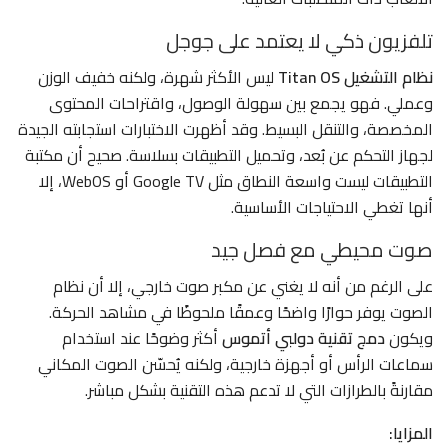
تلفزيون ذكي لا يعتمد على جوجل
نظام التشغيل Titan OS
ليس الأكثر شهرة، ولكنه خفيف الوزن
وعملي. فهو يجمع بين سهولة الوصول، واقتراحات المحتوى
المخصصة، والتنقل البسيط. وقد أظهرت الاختبارات استجابته الجيدة
لجهاز التحكم عن بُعد، وتحميل التطبيقات بسلاسة. صحيح أن مكتبة
التطبيقات ليست واسعة النطاق مثل Google TV أو WebOS، إلا
أنها تغطي الاحتياجات الأساسية.
صوت محيطي مع فصل جيد
على الرغم من أنه لا يغني عن مكبر صوت خارجي، إلا أن نظام
الصوت يوفر حوارًا واضحًا وعمقًا ملحوظًا في مشاهد الحركة.
ويكون
دمج تقنية دولبي أتموس
أكثر وضوحًا عند استخدام
سماعات الرأس أو أجهزة خارجية، ولكنه يُحسّن الصوت المكاني
مقارنةً بالطرازات التي لا تدعم هذه التقنية بشكل مباشر.
المزايا: