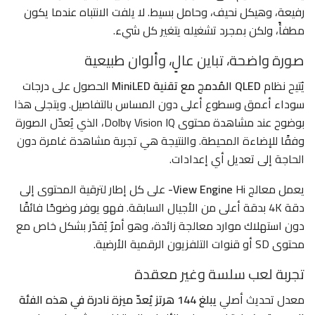
رفيعة، وهيكل نحيف، وحامل بسيط. لا يلفت الانتباه عندما يكون
مطفأً، ولكن بمجرد تشغيله يتغير كل شيء.
صورة واضحة، تباين عالٍ، وألوان طبيعية
يُتيح نظام
MiniLED المُدمج مع تقنية QLED
الحصول على درجات
سوداء أعمق وسطوع أعلى دون المساس بالتفاصيل. ويتجلى هذا
بوضوح عند مشاهدة محتوى Dolby Vision IQ، الذي يُعدّل الصورة
وفقًا للإضاءة المحيطة. والنتيجة هي تجربة مشاهدة غامرة دون
الحاجة إلى تعديل أي إعدادات.
يعمل معالج Hi
-View Engine
على كل إطار لترقية المحتوى إلى
دقة 4K بدقة أعلى من الأجيال السابقة. فهو يوفر وضوحًا فائقًا
دون استهلاك موارد معالجة زائدة، وهو أمرٌ يُقدّر بشكل خاص مع
محتوى SD أو قنوات التلفزيون الرقمية الأرضية.
تجربة لعب سلسة وغير معقدة
معدل تحديث أصلي
يبلغ 144 هرتز يُعدّ ميزة نادرة في هذه الفئة