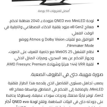
أفضل تلفزيونات 55 بوصة
لوحة QNED evo MiniLED مزودة بـ 2040 منطقة تحكم.
معالج α8 Gen2 مزود بتقنية الذكاء الاصطناعي والترقية في
الوقت الفعلي.
التوافق مع تقنيات Dolby Vision و Atmos ووضع
Filmmaker Mode.
نظام التشغيل WebOS 25 مع خاصية التعرف على الصوت،
وجهاز التحكم عن بعد السحري، وميزات المنزل الذكي.
تقنية VRR (144 هرتز) وشهادة AMD Freesync Premium.
صورة مهيبة، حتى في الظروف الصعبة.
يصعب تجاهل مستوى التفاصيل الذي يقدمه هذا الطراز. فتقنية
MiniLED، بالإضافة إلى التحكم في المناطق بواسطة معالج α8
Gen2، توفر تباينًا مذهلاً، ودرجات سوداء عميقة، وسطوعًا يحافظ
على جودته حتى في البيئات الساطعة.
وتنتج لوحة QNED evo أكثر