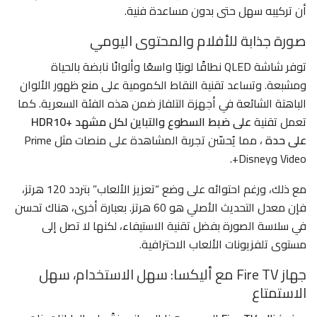
أن تركيبه سهل حتى بدون مساعدة فنية.
صورة جذابة للأفلام والمحتوى اليومي
توفر شاشة QLED نطاقًا لونيًا واسعًا وألوانًا نابضة بالحياة
ومشبعة. وتساعد تقنية النقاط الكمومية على منع ظهور الألوان
الباهتة الشائعة في أجهزة التلفاز ضمن هذه الفئة السعرية. كما
تعمل تقنية
HDR10+ على ضبط السطوع والتباين لكل مشهد
على حدة
، مما يُحسّن تجربة المشاهدة على منصات مثل Prime
Video وDisney+.
مع ذلك، ورغم احتوائه على وضع “تعزيز الألعاب” بتردد 120 هرتز،
فإن معدل التحديث الأصلي هو 60 هرتز. بعبارة أخرى، هناك تحسن
في سلاسة الصورة بفضل تقنية الاستيفاء، لكنها لا تصل إلى
مستوى تلفزيونات الألعاب الاحترافية.
جهاز Fire TV مع أليكسا: سهل الاستخدام، سهل
الاستمتاع