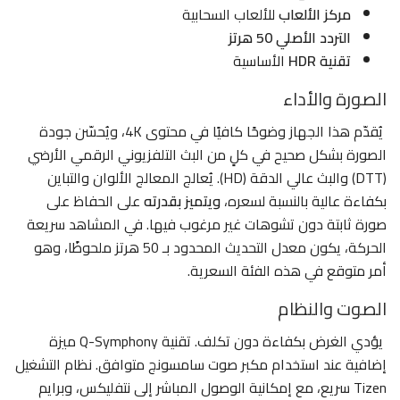
مركز الألعاب
للألعاب السحابية
التردد الأصلي 50 هرتز
تقنية HDR
الأساسية
الصورة والأداء
يُقدّم هذا الجهاز وضوحًا كافيًا في محتوى 4K، ويُحسّن جودة
الصورة بشكل صحيح في كلٍ من البث التلفزيوني الرقمي الأرضي
(DTT) والبث عالي الدقة (HD). يُعالج المعالج الألوان والتباين
بكفاءة عالية بالنسبة لسعره،
ويتميز بقدرته
على الحفاظ على
صورة ثابتة دون تشوهات غير مرغوب فيها. في المشاهد سريعة
الحركة، يكون معدل التحديث المحدود بـ 50 هرتز ملحوظًا، وهو
أمر متوقع في هذه الفئة السعرية.
الصوت والنظام
يؤدي الغرض بكفاءة دون تكلف. تقنية Q-Symphony ميزة
إضافية عند استخدام مكبر صوت سامسونج متوافق. نظام التشغيل
Tizen سريع، مع إمكانية الوصول المباشر إلى نتفليكس، وبرايم