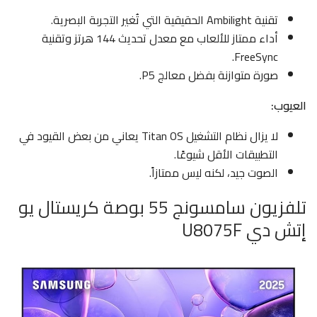
تقنية Ambilight الحقيقية التي تُغير التجربة البصرية.
أداء ممتاز للألعاب مع معدل تحديث 144 هرتز وتقنية
FreeSync.
صورة متوازنة بفضل معالج P5.
العيوب:
لا يزال نظام التشغيل Titan OS يعاني من بعض القيود في
التطبيقات الأقل شيوعًا.
الصوت جيد، لكنه ليس ممتازاً.
تلفزيون سامسونج 55 بوصة كريستال يو
إتش دي U8075F