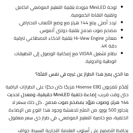
لوحة MiniLED مزودة بتقنية التعتيم الموضعي الكامل
وتقنية النقاط الكمومية.
تردد أصلي يبلغ 144 هرتز مع وضع الألعاب الاحترافي.
مضخم صوت مدمج بتقنية دولبي أتموس.
معالج Hi-View Engine بتقنية الذكاء الاصطناعي لترقية
دقة 4K.
نظام تشغيل VIDAA مع إمكانية الوصول إلى التطبيقات
الوطنية والدولية.
ما الذي يميز هذا الطراز عن غيره في نفس الفئة؟
يُقدّم تلفزيون Hisense E8Q مزيجًا كان حكرًا على الطرازات الراقية
حتى وقت قريب:
إضاءة خلفية MiniLED حقيقية، ومعدل تحديث
144 هرتز، وصوت مزوّد بمضخم صوت مدمج
. كل ذلك بسعر لا
يتجاوز 500 يورو. من المثير للدهشة وجود هذا النوع من الإضاءة
الخلفية، مع خاصية التعتيم الموضعي، في طراز ذي سعر معقول.
يحافظ التصميم على أسلوب العلامة التجارية البسيط: حواف