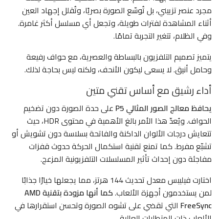
مجرد عنصر تزييني، بل تُوسّع الصورة بصريًا، وتُقلل إجهاد العين
أثناء المشاهدة لفترات طويلة، وتجعل أي مسلسل أكثر غامرة.
وفي الظلام، تتغير التجربة تمامًا.
يتميز تصميم التلفزيون بالبساطة والعصرية، مع حواف رفيعة
وحامل أنيق. لا يسعى ليكون الأنحف، ولكنه ليس بحاجة لذلك.
أداء رشيق مع أساس تقني متين
يحافظ معالج الصور المثالي P5
على حدة الصورة دون تضخيم
الحواف. ويُعدّ هذا الأمر بالغ الأهمية في محتوى HDR، حيث
تتعايش درجات الألوان الداكنة والفاتحة بسلاسة دون تشويش أو
تشبّع مفرط. كما تمنع تقنية استكمال الحركة حدوث قفزات
مفاجئة دون إحداث تأثير المسلسلات التلفزيونية المزعج.
اختارت فيليبس معدل تحديث 144 هرتز، مما يجعلها خيارًا جذابًا
لمن يستخدمون أجهزة الألعاب.
كما أنها مزودة بتقنية AMD
FreeSync
التي تقضي على تشوه الصورة وتحسن استقرارها في
الألعاب ذات المتطلبات العالية.