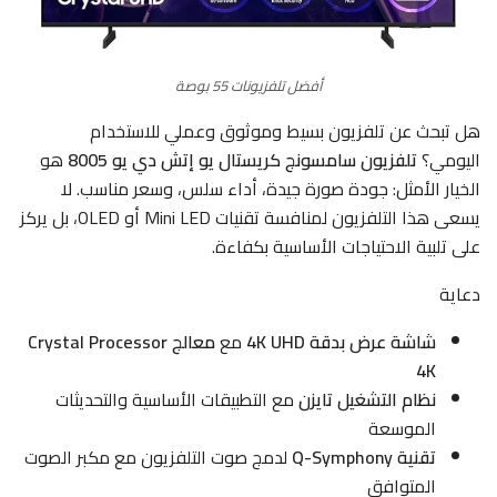
أفضل تلفزيونات 55 بوصة
هل تبحث عن تلفزيون بسيط وموثوق وعملي للاستخدام
اليومي؟
تلفزيون سامسونج كريستال يو إتش دي يو 8005
هو
الخيار الأمثل: جودة صورة جيدة، أداء سلس، وسعر مناسب. لا
يسعى هذا التلفزيون لمنافسة تقنيات Mini LED أو OLED، بل يركز
على تلبية الاحتياجات الأساسية بكفاءة.
دعاية
شاشة عرض بدقة 4K UHD
مع
معالج Crystal Processor
4K
نظام التشغيل تايزن
مع التطبيقات الأساسية والتحديثات
الموسعة
تقنية Q-Symphony
لدمج صوت التلفزيون مع مكبر الصوت
المتوافق