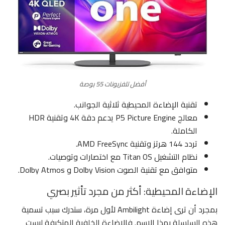
أفضل تلفزيونات 55 بوصة
تقنية الإضاءة المحيطية ثلاثية الجوانب.
معالج P5 Picture Engine يدعم دقة 4K وتقنية HDR
الكاملة.
تردد 144 هرتز وتقنية AMD FreeSync.
نظام التشغيل Titan OS مع اختصارات وتوصيات.
متوافق مع تقنية الصوت Dolby Vision و Dolby Atmos.
الإضاءة المحيطية: أكثر من مجرد تأثير بصري
بمجرد أن ترى إضاءة Ambilight لأول مرة، ستدرك سبب تسمية
هذه السلسلة بهذا الاسم. فالإضاءة الخلفية المتكيفة ليست