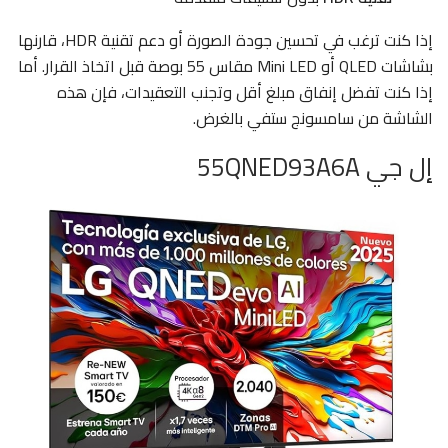
إذا كنت ترغب في تحسين جودة الصورة أو دعم تقنية HDR، قارنها
بشاشات QLED أو Mini LED مقاس 55 بوصة قبل اتخاذ القرار. أما
إذا كنت تفضل إنفاق مبلغ أقل وتجنب التعقيدات، فإن هذه
الشاشة من سامسونج ستفي بالغرض.
إل جي 55QNED93A6A