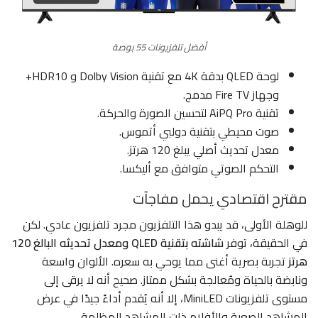
أفضل تلفزيونات 55 بوصة
لوحة QLED بدقة 4K مع تقنية Dolby Vision و HDR10+
وجهاز Fire TV مدمج.
تقنية AiPQ Pro لتحسين الصورة والحركة.
صوت محيطي بتقنية دولبي أتموس.
معدل تحديث أصلي يبلغ 120 هرتز.
التحكم الصوتي متوافق مع أليكسا.
مقترح اقتصادي يحمل مفاجآت
للوهلة الأولى، قد يبدو هذا التلفزيون مجرد تلفزيون عادي. لكن
في الحقيقة، توفر
شاشته بتقنية QLED ومعدل تحديثه البالغ 120
هرتز
تجربة بصرية أغنى مما يوحي به سعره. الألوان واسعة
ونابضة بالحياة ومُعالجة بشكل ممتاز. صحيح أنه لا يرقى إلى
مستوى تلفزيونات MiniLED، إلا أنه يُقدم أداءً جيدًا في عرض
المشاهد الصعبة والأفلام ذات المشاهد المظلمة.