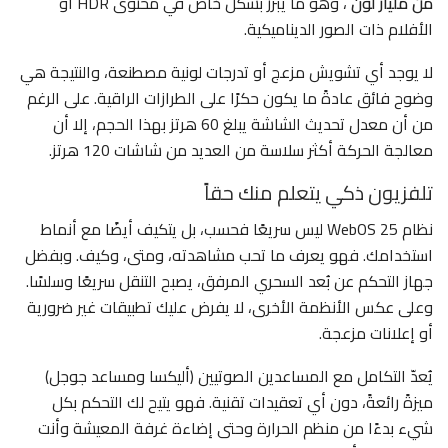
من مليار لون
، وهو ما يبرز بشكل خاص في محتوى HDR أو
الأفلام ذات الصور الديناميكية.
لا يوجد أي تشويش مزعج أو تدرجات لونية مصطنعة، والنتيجة هي
وضوح فائق عادةً ما يكون حكرًا على الطرازات الراقية. على الرغم
من أن معدل تحديث الشاشة يبلغ 60 هرتز بهذا الحجم، إلا أن
معالجة الحركة أكثر سلاسة من العديد من شاشات 120 هرتز.
تلفزيون ذكي يتعلم منك حقاً
نظام WebOS 25 ليس سريعًا فحسب، بل يتكيف أيضًا مع أنماط
استخدامك. فهو يعرف ما تحب مشاهدته، ومتى، وكيف. وبفضل
جهاز التحكم عن بُعد السحري المرفق، يصبح التنقل سريعًا وسلسًا.
وعلى عكس الأنظمة الأخرى، لا يفرض عليك تطبيقات غير ضرورية
أو إعلانات مزعجة.
يُعدّ التكامل مع المساعدين الصوتيين (أليكسا ومساعد جوجل)
ميزةً رائعةً، دون أي تعقيدات تقنية. فهو يتيح لك التحكم بكل
شيء بدءًا من منظم الحرارة وحتى إضاءة غرفة المعيشة وأنت