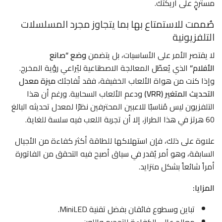
مسترخٍ على أريكتك.
صُممت للاستمتاع بها بما يتجاوز مجرد المسلسلات
التلفزيونية
لا يقتصر الأمر على الأساسيات، بل يتضمن
وضع “صانع
الأفلام”
الذي يُعطّل المعالجة الاصطناعية ليُراعي رؤية المخرج.
وإذا كنت من هواة الألعاب الخفيفة، فقد تُفاجئك
ميزة معدل
التحديث المتغير (VRR)
ودعم الألعاب السحابية. ورغم أن هذا
التلفزيون ليس مُناسبًا للاعبين المحترفين نظرًا لمعدل تحديثه البالغ
60 هرتز في هذا الطراز، إلا أن تجربة اللعب فيه سلسة للغاية.
علاوة على ذلك، فإن استهلاكها للطاقة أكثر كفاءة من الأجيال
السابقة، وهو أمر يُقدر في سياق أصبح فيه التحقق من الفاتورة
أمراً شائعاً بشكل متزايد.
المزايا:
تباين وسطوع فائقان بفضل تقنية MiniLED.