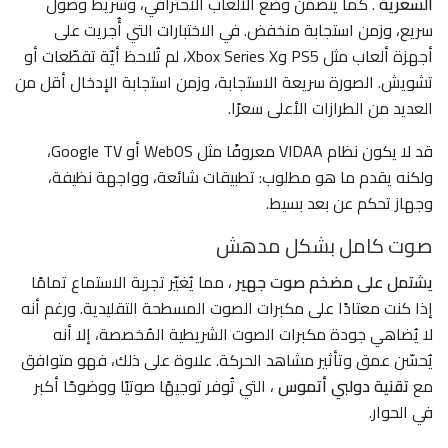
السعرية
. كما يتضمن وضع الألعاب الاحترافي، وشريط وصول
سريع، وزمن استجابة منخفض. في الاختبارات التي أُجريت على
أجهزة ألعاب مثل PS5 وXbox Series X، لم تُلاحظ أيّة تقطّعات أو
تشويش. الصورة سريعة الاستجابة، وزمن استجابة الإدخال أقل من
العديد من الطرازات الأعلى سعرًا.
قد لا يكون نظام VIDAA معروفًا مثل WebOS أو Google TV،
ولكنه يقدم ما هو مطلوب: تطبيقات شائعة، وواجهة نظيفة،
وجهاز تحكم عن بعد بسيط.
صوت كامل بشكل مدهش
يشتمل على مضخم صوت جهير
، مما يُغيّر تجربة الاستماع تمامًا
إذا كنت معتادًا على مكبرات الصوت المسطحة التقليدية. ورغم أنه
لا يُضاهي جودة مكبرات الصوت الشريطية المُخصصة، إلا أنه
يُحسّن عمق وتأثير مشاهد الحركة. علاوة على ذلك، فهو متوافق
مع
تقنية دولبي أتموس
، التي تُوفر توجيهًا صوتيًا ووضوحًا أكبر
في الحوار.