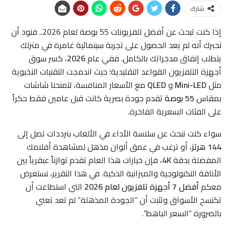
شارك
إذا كنت تبحث عن أفضل تلفزيونات 55 بوصة لعام 2026.. فنود أن
نحبرك أنه لم يعد الحصول على تجربة سينمائية غامرة في منزلك
يتطلب إنفاق مدخراتك بالكامل. ففي عام
2026
، كسر سوق
أجهزة التلفزيون القواعد التقليدية؛ حيث اندمجت التقنيات النخبوية
مثل
Mini-LED
و
QLED
مع الأسعار المنافسة، لتمنحنا شاشات
بمقاس
55 بوصة
تقدم جودة بصرية كانت قبل عامين فقط حكراً
على الفئات السعرية الفاخرة.
سواء كنت تبحث عن سلاسة الأداء في الألعاب بترددات تصل إلى
144 هرتز
، أو ترغب في عمق ألوان مذهل لمشاهدة أفلامك
المفضلة بدقة
4K
، فإن خيارات هذا العام تقدم توازناً عبقرياً بين
الأناقة التكنولوجية والميزانية الذكية. في هذا التقرير، نستعرض
معكم
أفضل 7 أجهزة تلفزيون لعام 2026
التي استطاعت أن
تكتسح الأسواق وتثبت أن “الجودة المذهلة” لم تعد تعني
بالضرورة “السعر الباهظ”.