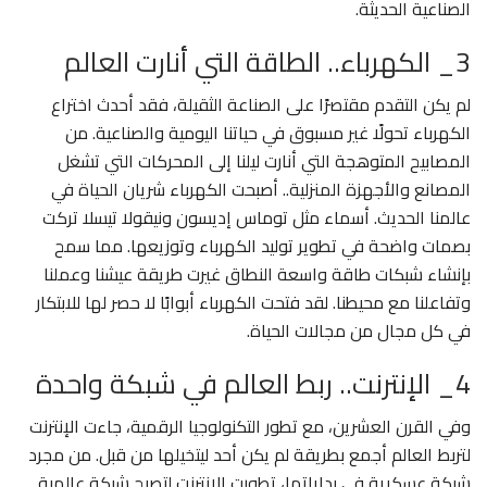
الصناعية الحديثة.
3_ الكهرباء.. الطاقة التي أنارت العالم
لم يكن التقدم مقتصرًا على الصناعة الثقيلة، فقد أحدث اختراع
الكهرباء تحولًا غير مسبوق في حياتنا اليومية والصناعية. من
المصابيح المتوهجة التي أنارت ليلنا إلى المحركات التي تشغل
المصانع والأجهزة المنزلية.. أصبحت الكهرباء شريان الحياة في
عالمنا الحديث. أسماء مثل توماس إديسون ونيقولا تيسلا تركت
بصمات واضحة في تطوير توليد الكهرباء وتوزيعها. مما سمح
بإنشاء شبكات طاقة واسعة النطاق غيرت طريقة عيشنا وعملنا
وتفاعلنا مع محيطنا. لقد فتحت الكهرباء أبوابًا لا حصر لها للابتكار
في كل مجال من مجالات الحياة.
4_ الإنترنت.. ربط العالم في شبكة واحدة
وفي القرن العشرين، مع تطور التكنولوجيا الرقمية، جاءت الإنترنت
لتربط العالم أجمع بطريقة لم يكن أحد ليتخيلها من قبل. من مجرد
شبكة عسكرية في بداياتها، تطورت الإنترنت لتصبح شبكة عالمية