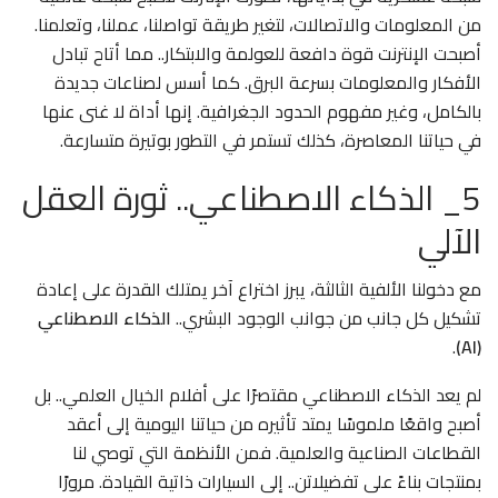
من المعلومات والاتصالات، لتغير طريقة تواصلنا، عملنا، وتعلمنا.
أصبحت الإنترنت قوة دافعة للعولمة والابتكار.. مما أتاح تبادل
الأفكار والمعلومات بسرعة البرق. كما أسس لصناعات جديدة
بالكامل، وغير مفهوم الحدود الجغرافية. إنها أداة لا غنى عنها
في حياتنا المعاصرة، كذلك تستمر في التطور بوتيرة متسارعة.
5_ الذكاء الاصطناعي.. ثورة العقل
الآلي
مع دخولنا الألفية الثالثة، يبرز اختراع آخر يمتلك القدرة على إعادة
تشكيل كل جانب من جوانب الوجود البشري..
الذكاء الاصطناعي
.
(AI)
لم يعد الذكاء الاصطناعي مقتصرًا على أفلام الخيال العلمي.. بل
أصبح واقعًا ملموسًا يمتد تأثيره من حياتنا اليومية إلى أعقد
القطاعات الصناعية والعلمية. فمن الأنظمة التي توصي لنا
بمنتجات بناءً على تفضيلاتن.. إلى السيارات ذاتية القيادة. مرورًا