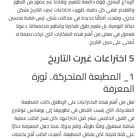
الإبداع البشري قوة دافعة للتغيير، وقادنا عبر عصور من التطور
والتقدم. ففي كل حقبة، ظهرت اختراعات غيرت التاريخ بشكل
جذري، وفتحت آفاقًا جديدة في مجالات شتى، ليس فقط بتحسين
حياتنا اليومية، بل بتغيير طرق تفكيرنا وتنظيم مجتمعاتنا. دعونا
نتعمق في بعض من أهم هذه الابتكارات التي تركت بصمة لا
تُمحى على جبين التاريخ.
5 اختراعات غيرت التاريخ
1_ المطبعة المتحركة.. ثورة
المعرفة
لعل من أهم هذه الاختراعات على الإطلاق كانت المطبعة
المتحركة، التي ينسب الفضل في تطويرها إلى يوهانس غوتنبرغ
في القرن الخامس عشر. قبل اختراعها، كان نسخ الكتب عملية
شاقة تستغرق وقتًا طويلًا، وتتم يدويًا، مما جعل المعرفة حكرًا
على قلة قليلة. لكن بفضل المطبعة، أصبحت الكتب تُنتج بكميات