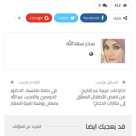
0
412
Google+
Twitter
Facebook
شارك
سحر سعدالله
السابق بوست
القادم بوست
اختراعات غريبة عبر التاريخ..
في حلقة نقاشية.. الدكتور
من قفص الأطفال المعلّق
الدوسري والمدرب عبدالله
إلى نظارات الدجاج!
يضعان روشتة لتربية الصغار
قد يعجبك ايضا
المزيد عن المؤلف