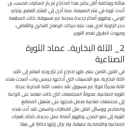
هائلة وبتكلفة أقل بكثير. هذا الاختراع لم يثرِ المكتبات فحسب، بل
أحدث ثورة في نشر المعرفة، مما أدى إلى انتشار التعليم، وتزايد
الوعي، وظهور أفكار جديدة بسرعة غير مسبوقة. كانت المطبعة
حجر الزاوية الذي بنيت عليه حركات الإصلاح الفكري والثقافي،
ومهدت الطريق لعصر التنوير.
2_ الآلة البخارية.. عماد الثورة
الصناعية
في القرن الثامن عشر، ظهر اختراع آخر غيّر وجه العالم إلى الأبد:
الآلة البخارية. مع التحسينات التي أدخلها جيمس وات، أصبحت هذه
الآلة محركًا قويًا غير مسبوق. لقد دفعت الآلة البخارية عجلة
الثورة الصناعية، محولةً المجتمعات التي كانت تعتمد على الزراعة
إلى مجتمعات صناعية بفضل قدرتها على تشغيل المصانع،
والمناجم، ووسائل النقل مثل القطارات والسفن. لقد أدت هذه
الثورة إلى نمو المدن، وظهور أنماط عمل جديدة، كذلك تغيرات
اجتماعية واقتصادية عميقة، ولا يزال إرثها حاضرًا في بنيتنا