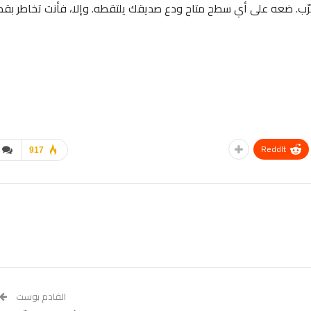
رّب. ضعه على أي سطح متاح ودع صديقك يلتقطه. وإلا، فأنت تخاطر بق
ReddIt
917
القادم بوست