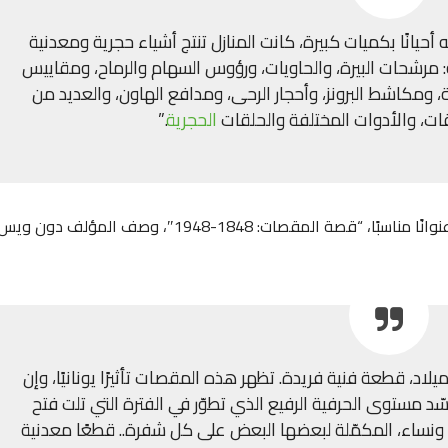
أحيانًا بكميات كبيرة، كانت المنازل تنتج أشياء حجرية ومعدنية
ة: مرشحات البيرة، والحاويات، ورؤوس السهام والرماح، ومقاييس
 ومكاشط البرونز، وأحجار الرحى، ومدافع الهاون، والعديد من
قات، والأدوات المختلفة والحلقات
الحجرية
.”
وفي كتاب كامل يصف تاريخ أداة القطع، والذي يحمل عنوانًا مناسبًا، “قصة المقصات: 1848-1948″، وصف المؤلف دون وي
لاد، قطعة فنية فريدة. تظهر هذه المقصات تأثيرًا يونانيًا، وإن
ّد مستوى الحرفية الرفيع الذي تطوّر في الفترة التي تلت فتح
ل ونساء، المكمّلة لبعضها البعض على كل شفرة.. قطعًا معدنية