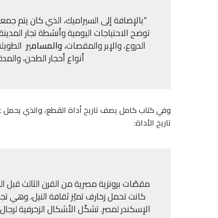
“بالإضافة إلى السيراميك، الذي كان يتم جمعه 
توضح الاحتياجات اليومية وأنشطة تجار المدين
الدروع، والإبر والمقصات،
والمسامير
الطويلة،
أنواع أحجار الطحن، والمد
تاريخ الأداة:
مقصّات برونزية مصرية من القرن الثالث قبل المي
كانت تحمل زخارف تميّز ثقافة النيل، وهي تجس
الإسكندر لمصر. تشكّل الأشكال الزخرفية لرجا