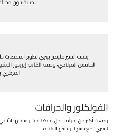
صلبة بلون مختلف
ينسب السير فليندرز بيتري تطوير المقصات ذ
الخامس الميلادي، وصف الكاتب إيزيدور الإشب
المركزي بأ
الفولكلور والخرافات
وضعت أكثر من امرأة حامل مقصًا تحت وسادتها ليلًا في
السري” مع جنينها، ويسرّع الولادة.