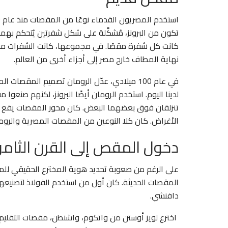
تكون من البرونز، مُشكَّلة على شكل شفرتين يُتحكم بهم
كانت كل شفرة مقصًا. في مجموعها، كانت الشفرات مقصًا
نهاية المطاف خارج مصر إلى أجزاء أخرى من العالم.
في عام 100 ميلادي، عدّل الرومان تصميم الم
لدينا اليوم. استخدم الرومان أيضًا البرونز، لكنهم صنعوا 
تنزلقان فوق بعضهما البعض. كان محور المقصات يقع بي
الأغراض. كان كلا النوعين من المقصات المصرية والروماني
دخول المقص إلى القرن الثام
على الرغم من صعوبة تحديد هوية المخترع الحقيقي للمقص
دافنشي.