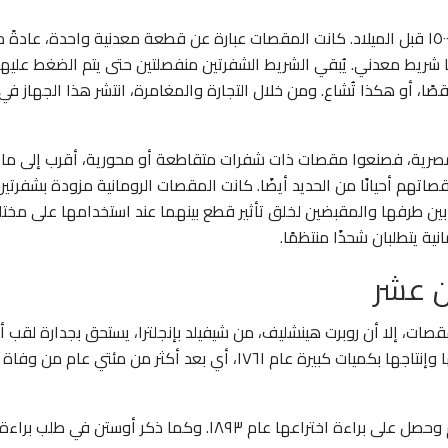
استخدم المصريون القدماء نوعًا من المقصات منذ عام ١٥٠٠ قبل الميلاد. كانت المقصات عبارة عن قطعة معدنية واحدة، عادةً 
ا شريط معدني. يُبقي الشريط الشفرتين منفصلتين حتى يتم الضغط عليهم
، أو هكذا تُشاع. ومن خلال التجارة والمغامرة، انتشر هذا الجهاز في
قصات المصرية، فصنعوا مقصات ذات شفرات متقاطعة أو محورية، أقرب إلى ما
مقصاتهم أحيانًا من الحديد أيضًا. كانت المقصات الرومانية مزودة بشفرتين
ن طرفها والمقبضين لخلق تأثير قطع بينهما عند استخدامها على مخت
ة يتطلبان شحذًا منتظمًا.
ن عشر
ات، إلا أن روبرت هينشليف، من شيفيلد بإنجلترا، يستحق بجدارة لقب أب
المقصات الحديثة. كان أول من استخدم الفولاذ لتصنيعها وإنتاجها بكميات كبيرة عام ١٧٦١، أي بعد أكثر من مئتي عام من وفاة
اخترع لويز أوستن من واتكوم، واشنطن، مقصات التقليم وحصل على براءة اختراعها عام ١٨٩٣. وكما ذكر أوستن في طلب براءة