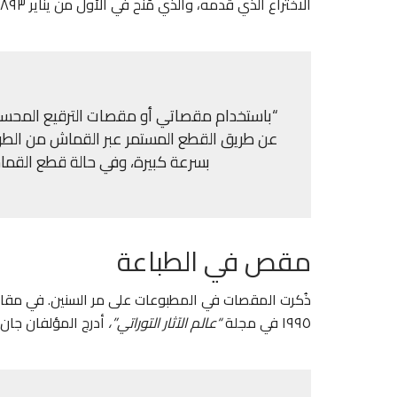
الاختراع الذي قدمه، والذي مُنح في الأول من يناير ١٨٩٣:
“باستخدام مقصاتي أو مقصات الترقيع المحسنة، 
عن طريق القطع المستمر عبر القماش من الطرف إ
بسرعة كبيرة، وفي حالة قطع القما
مقص في الطباعة
ذُكرت المقصات في المطبوعات على مر السنين. في مقالة “
١٩٩٥ في مجلة
“عالم الآثار التوراتي”،
أدرج المؤلفان جان 