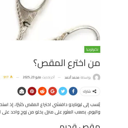
تكنولوجيا
من اخترع المقص؟
آخر تحديث
مايو 23, 2025
917
بواسطة
محمد أحمد
شارك
يُنسب إلى ليوناردو دافنشي اختراع المقص كثيرًا، إذ اس
واليوم، يصعب العثور على منزل يخلو من زوج واحد على 
مقص قديم