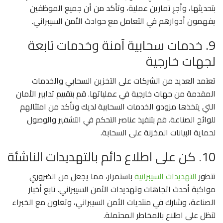
بتحديثها، وأجرِ تمارين عملية، وتأكد من أن جميع الموظفين
يفهمون أدوارهم في التعامل مع حوادث الأمن السيبراني.
9. خدمات سحابية آمنة وخدمات تابعة
لجهات خارجية
تعتمد العديد من الشركات على التخزين السحابي والخدمات
المقدمة من جهات خارجية في عملياتها. قم بتقييم تدابير الأمان
التي يتخذها مزودو الخدمات السحابية لديك وتأكد من امتثالهم
للوائح الصناعة. قم بتنفيذ عناصر التحكم في التشفير والوصول
لحماية البيانات المخزنة على السحابة.
10. كن على اطلاع دائم بالتهديدات الناشئة
تتطور
التهديدات
السيبرانية
باستمرار، مما يجعل من الضروري
مواكبة أحدث اتجاهات وتهديدات الأمن السيبراني. تابع أخبار
الصناعة، وشارك في منتديات الأمن السيبراني، وتعاون مع الخبراء
لتظل على اطلاع بالمخاطر المحتملة.