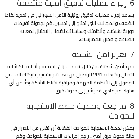
6. إجراء عمليات تدقيق أمنية منتظمة
يساعد إجراء عمليات تدقيق روتينية للأمن السيبراني في تحديد نقاط
الضعف والمجالات التي تحتاج إلى تحسين. قم بجدولة تقييمات
دورية لشبكتك وأنظمتك وسياساتك لضمان الامتثال لمعايير
الصناعة وأفضل الممارسات.
7. تعزيز أمن الشبكة
قم بتأمين شبكتك من خلال تنفيذ جدران الحماية وأنظمة اكتشاف
التسلل وشبكات VPN للوصول عن بعد. قم بتقسيم شبكتك للحد من
الوصول إلى الأنظمة المهمة ومراقبة نشاط الشبكة بحثًا عن أي
سلوك غير عادي قد يشير إلى حدوث خرق.
8. مراجعة وتحديث خطط الاستجابة
للحوادث
يمكن لخطة الاستجابة للحوادث الفعّالة أن تقلل من الأضرار في
حالة حدوث خرق أمني. راجع إجراءات الاستجابة للحوادث وقم