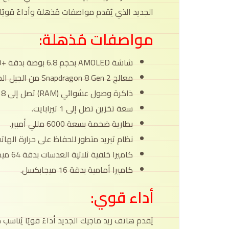
الجديد الذي يُقدم مواصفات مُذهلة وأداءً قويًا ي
مواصفات مُذهلة:
شاشة AMOLED بحجم 6.8 بوصة بدقة +Full HD و معدل تحديث 165Hz.
معالج Snapdragon 8 Gen 2 من الجيل الجديد.
ذاكرة وصول عشوائي (RAM) تصل إلى 18 جيجابايت.
سعة تخزين تصل إلى 1 تيرابايت.
بطارية ضخمة بسعة 6000 مللي أمبير.
نظام تبريد متطور للحفاظ على حرارة الهات
كاميرا خلفية ثلاثية العدسات بدقة 64 ميجابكسل.
كاميرا أمامية بدقة 16 ميجابكسل.
أداء قوي:
يُقدم هاتف ريد ماجيك الجديد أداءً قويًا يُناسب