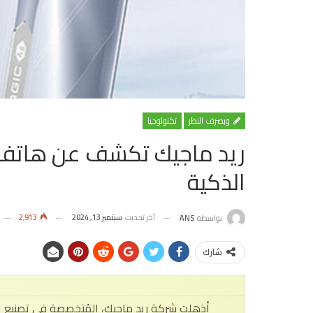
وبصرف النظر
تكنولوجيا
ريد ماجيك تكشف عن هاتفها 
الذكية
آخر تحديث
سبتمبر 13, 2024
2٬913
بواسطة
ANS
شارك
أذهلت شركة ريد ماجيك، المُتخصصة في تصنيع ال