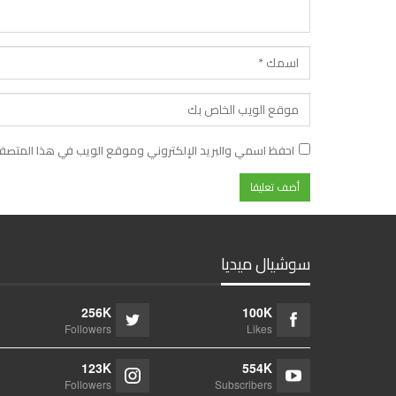
احفظ اسمي والبريد الإلكتروني وموقع الويب في هذا المتصفح ل
سوشيال ميديا
256K
100K
Followers
Likes
123K
554K
Followers
Subscribers