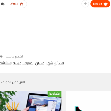
ReddIt
2٬913
القادم بوست
فضائل شهر رمضان المبارك.. فرصة استثنائية
المزيد عن المؤلف
تكنولوجيا