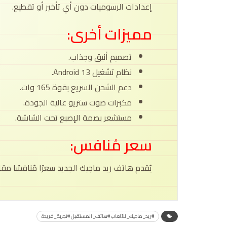
إعدادات الرسوميات دون أي تأخير أو تقطيع.
مميزات أخرى:
تصميم أنيق وجذاب.
نظام تشغيل Android 13.
دعم الشحن السريع بقوة 165 وات.
مكبرات صوت ستريو عالية الجودة.
مستشعر بصمة الإصبع تحت الشاشة.
سعر مُنافس:
يُقدم هاتف ريد ماجيك الجديد سعرًا مُنافسًا مق
#ريد_ماجيك_للألعاب #هاتف_المستقبل #تجربة_فريدة