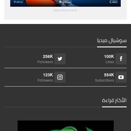
- Advertisement -
سوشيال ميديا
256K
100K
Followers
Likes
123K
554K
Followers
Subscribers
الأكثر قراءة