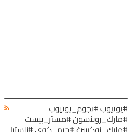
#يوتيوب #نجوم_يوتيوب
#مارك_روبنسون #مستر_بيست
#مارك_زوكربيرغ #جيم_كوي #ناستيا