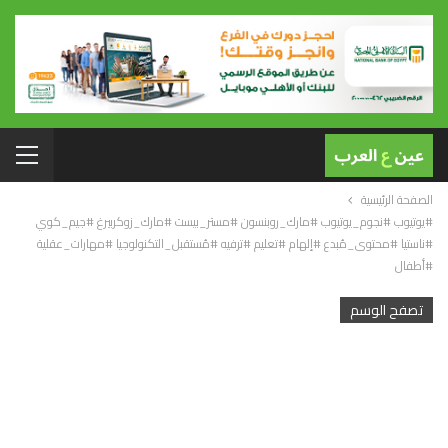
الصفحة الرئيسية
#يوتيوب #نجوم_يوتيوب #مارك_روبنسون #مستر_بيست #مارك_زوكربيرغ #جيم_كوي
#ناستيا #محتوى_مُبدع #إلهام #تعليم #ترفيه #مُستقبل_التكنولوجيا #مهارات_عقلية
#أطفال
تصفح الوسم