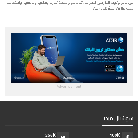
في عالم يوتيوب المترامي الأطراف، تتلألأ نجوم لامعة تميزت بإبداعها وجاذبيتها، واستطاعت
جذب ملايين المشاهدين من…
- Advertisement -
سوشيال ميديا
256K
100K