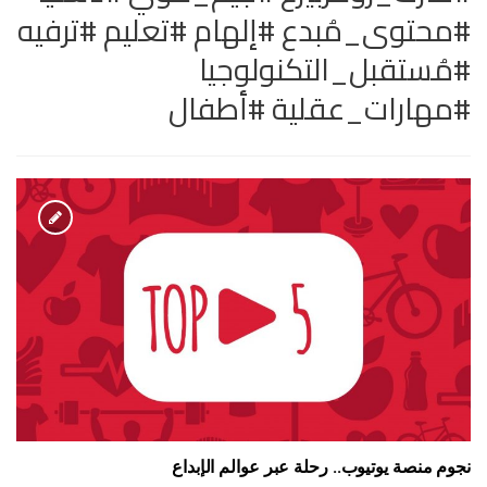
#محتوى_مُبدع #إلهام #تعليم #ترفيه
#مُستقبل_التكنولوجيا
#مهارات_عقلية #أطفال
نجوم منصة يوتيوب.. رحلة عبر عوالم الإبداع