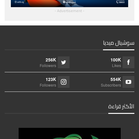
- Advertisement -
سوشيال ميديا
256K
100K
Followers
Likes
123K
554K
Followers
Subscribers
الأكثر قراءة