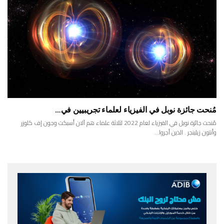
مُنحت جائزة نوبل في الفيزياء لعلماء تجريبيين في…
مُنحت جائزة نوبل في الفيزياء لعام 2022 لثلاثة علماء هم آلان أسبكت وجون إف كلوزر
وأنتون زيلينجر . الذين أجروا…