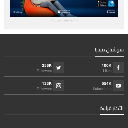
- Advertisement -
سوشيال ميديا
256K
100K
Followers
Likes
123K
554K
Followers
Subscribers
الأكثر قراءة