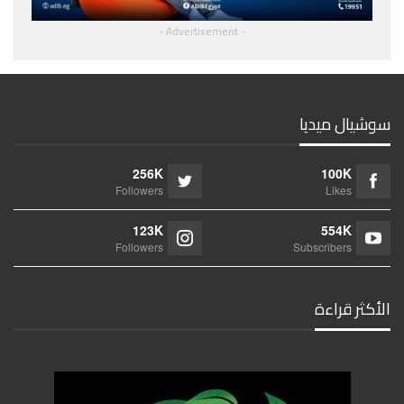
- Advertisement -
سوشيال ميديا
256K
100K
Followers
Likes
123K
554K
Followers
Subscribers
الأكثر قراءة