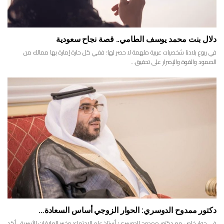
دلال بنت محمد يوسف الطامي.. قصة نجاح سعودية
في ربوع بلادنا شخصيات عربية ملهمة لا حصر لها؛ ففي كل حارة إمارة بها ممالك من
الصمود والقوة والإصرار على تحقيق…
دكتور ممدوح الدوسري: الحوار الزوجي أساس السعادة…
في حوار خاص مع دكتور ممدوح الدوسري؛ أستاذ علم الإجتماع؛ وخبير العلاقات الأسرية.. أكد