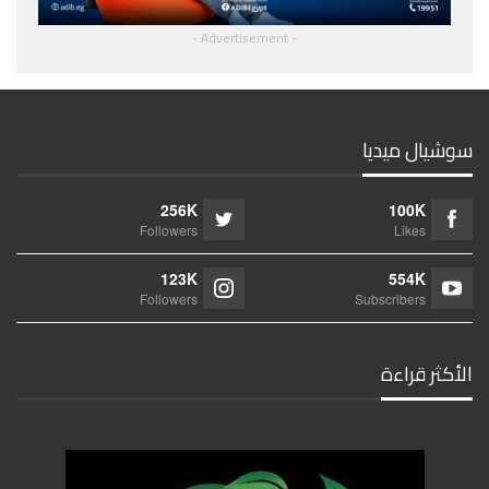
- Advertisement -
سوشيال ميديا
256K
100K
Followers
Likes
123K
554K
Followers
Subscribers
الأكثر قراءة