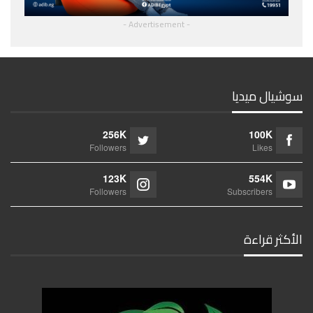
- Advertisement -
سوشيال ميديا
256K
100K
Followers
Likes
123K
554K
Followers
Subscribers
الأكثر قراءة