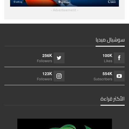
- Advertisement -
سوشيال ميديا
256K
100K
Followers
Likes
123K
554K
Followers
Subscribers
الأكثر قراءة