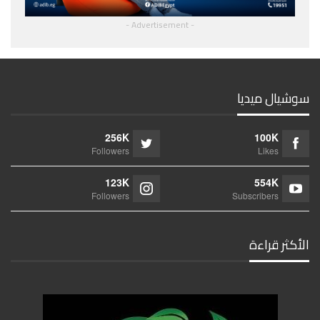
- Advertisement -
سوشيال ميديا
256K
100K
Followers
Likes
123K
554K
Followers
Subscribers
الأكثر قراءة