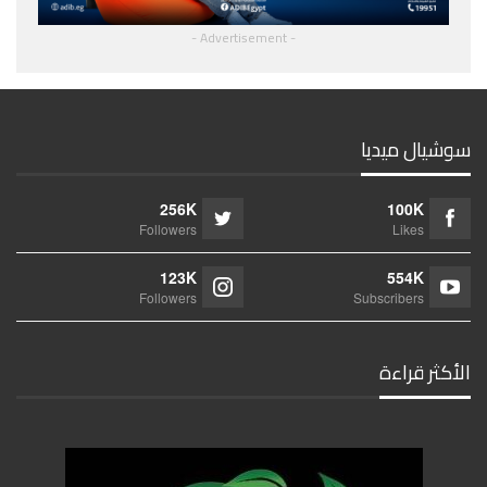
- Advertisement -
سوشيال ميديا
256K
100K
Followers
Likes
123K
554K
Followers
Subscribers
الأكثر قراءة