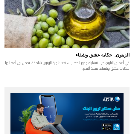
الزيتون.. حكاية عشق وشفاء
في أعماق التاريخ، حيث تتشابك جذور الحضارات، نجد شجرة الزيتون شامخة، تحمل بين أغصانها
حكايات عشق وشفاء. فمنذ أقدم…