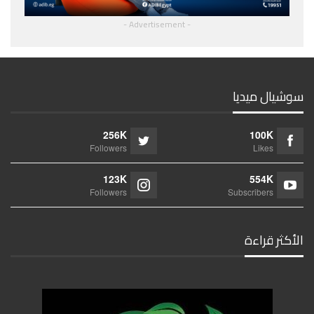
- Advertisement -
سوشيال ميديا
256K
100K
Followers
Likes
123K
554K
Followers
Subscribers
الأكثر قراءة