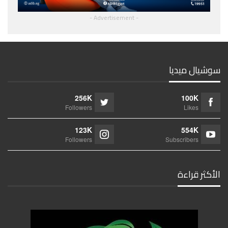
- Advertisement -
سوشيال ميديا
256K
100K
Followers
Likes
123K
554K
Followers
Subscribers
الأكثر قراءة