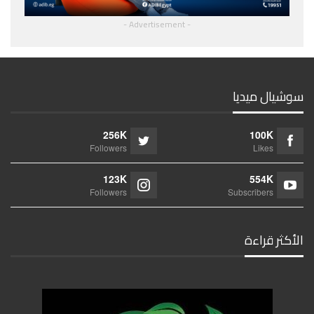
- Advertisement -
سوشيال ميديا
256K
100K
Followers
Likes
123K
554K
Followers
Subscribers
الأكثر قراءة