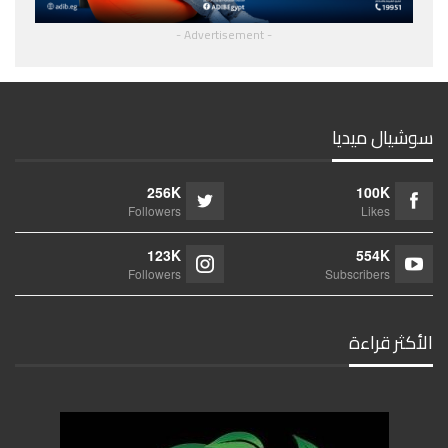
- Advertisement -
سوشيال ميديا
256K
100K
Followers
Likes
123K
554K
Followers
Subscribers
الأكثر قراءة