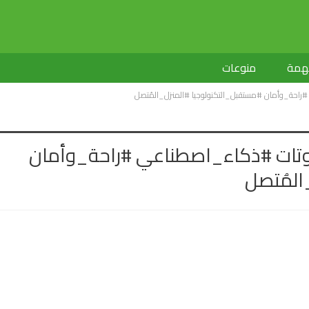
لهمة
منوعات
راحة_وأمان #مستقبل_التكنولوجيا #المنزل_المُتصل
بوتات #ذكاء_اصطناعي #راحة_وأمان
المُتصل