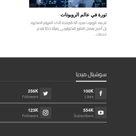
ثورة في عالم الروبوتات
لم يعد الروبوت مجرد آلة مُبرمجة لأداء المهام المتكررة،
بل أصبح بفضل التطور التكنولوجي رفيقًا ذكيًا يُقدم
خدمات…
سوشيال ميديا
256K
100K
Followers
Likes
123K
554K
Followers
Subscribers