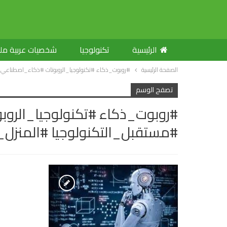
الرئيسية
تكنولوجيا
شخصيات عربية م
الصفحة الرئيسية
#روبوت_ذكاء #تكنولوجيا_الروبوتات #ذكاء_اصطناعي #
تصفح الوسم
#روبوت_ذكاء #تكنولوجيا_الرو
#مستقبل_التكنولوجيا #المنزل_