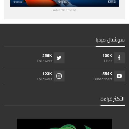
- Advertisement -
سوشيال ميديا
256K
100K
Followers
Likes
123K
554K
Followers
Subscribers
الأكثر قراءة