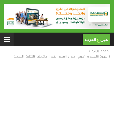
الصفحة الرئيسية
#القهوة #اليهودية #تحريم #إدمان #نشوة #وثنية #الحاخامات #الثقافة_اليهودية