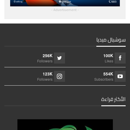
- Advertisement -
سوشيال ميديا
256K
100K
Followers
Likes
123K
554K
Followers
Subscribers
الأكثر قراءة