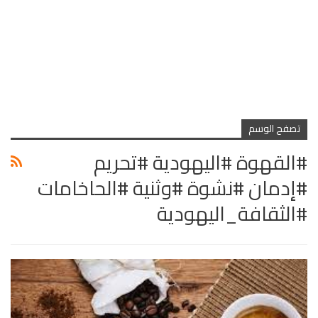
تصفح الوسم
#القهوة #اليهودية #تحريم
#إدمان #نشوة #وثنية #الحاخامات
#الثقافة_اليهودية