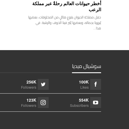
أخطر حيوانات العالم رحلةٌ عبر مملكة
الرعب
حفل مملكة الحيوان بتنوعٍ هائلٍ من المخلوقات، بعضها
يُبهرنا بجماله، وبعضها يُثير فينا الخوف والرهبة. في
هذا…
سوشيال ميديا
256K
100K
Followers
Likes
123K
554K
Followers
Subscribers