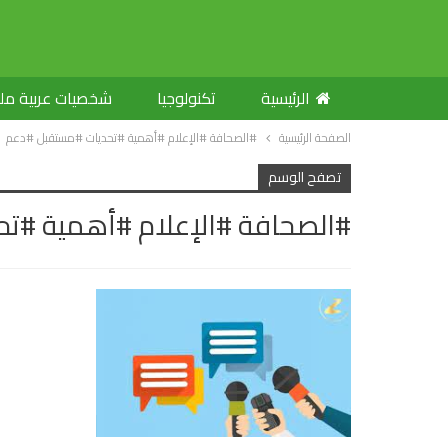
الرئيسية
تكنولوجيا
شخصيات عربية م
الصفحة الرئيسية
#الصحافة #الإعلام #أهمية #تحديات #مستقبل #دعم
تصفح الوسم
#الصحافة #الإعلام #أهمية #ت