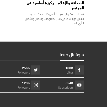
الصحافة والإعلام… ركيزة أساسية في
المجتمع
تُعد الصحافة والإعلام من أهم ركائز المجتمع، حيث
تلعبان دورًا هامًا في نشر المعلومات والأخبار، وتشكيل
الرأي العام،…
سوشيال ميديا
256K
100K
Followers
Likes
123K
554K
Followers
Subscribers