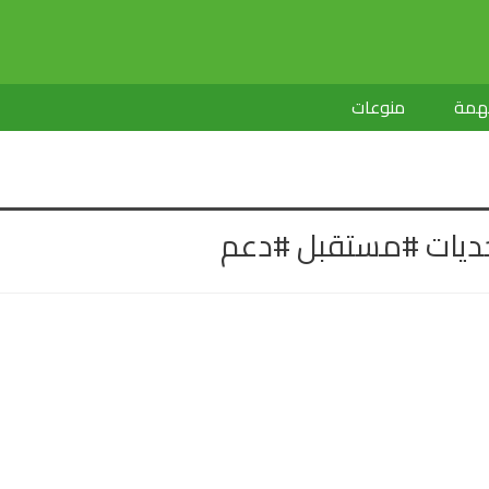
لهمة
منوعات
حديات #مستقبل #دعم