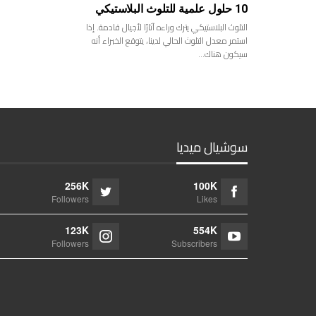
10 حلول علمية للتلوث البلاستيكي
التلوث البلاستيكي يترك وراءه آثارًا لأجيال قادمة. إذا
استمر معدل التلوث الحالي لدينا، يتوقع الخبراء أنه
سيكون هناك…
سوشيال ميديا
256K
100K
Followers
Likes
123K
554K
Followers
Subscribers