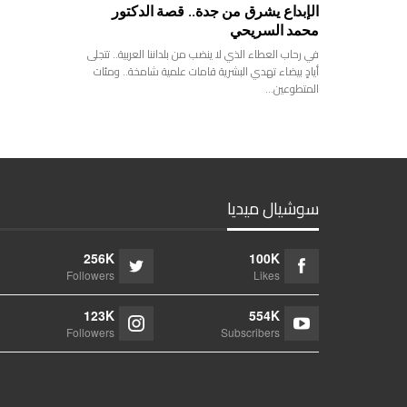
الإبداع يشرق من جدة.. قصة الدكتور
محمد السريحي
في رحاب العطاء الذي لا ينضب من بلداننا العربية.. تتجلى
أيادٍ بيضاء تهدي البشرية قامات علمية شامخة.. ومئات
المتطوعين…
سوشيال ميديا
256K
100K
Followers
Likes
123K
554K
Followers
Subscribers