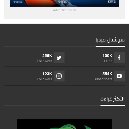
- Advertisement -
سوشيال ميديا
256K
100K
Followers
Likes
123K
554K
Followers
Subscribers
الأكثر قراءة