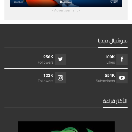
- Advertisement -
سوشيال ميديا
256K
100K
Followers
Likes
123K
554K
Followers
Subscribers
الأكثر قراءة