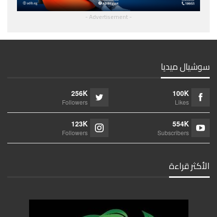
- Advertisement -
سوشيال ميديا
256K
100K
Followers
Likes
123K
554K
Followers
Subscribers
الأكثر قراءة