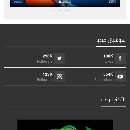
- Advertisement -
سوشيال ميديا
256K
100K
Followers
Likes
123K
554K
Followers
Subscribers
الأكثر قراءة