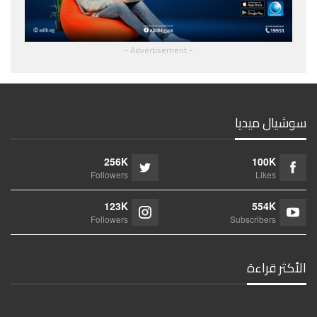
- Advertisement -
سوشيال ميديا
256K
100K
Followers
Likes
123K
554K
Followers
Subscribers
الأكثر قراءة