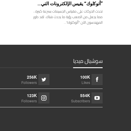
“أتوكلوك” يقيس الإلكترونات التي…
تحدث الحركات على مقياس الجسيمات بسرعة كبيرة ،
مما يجعل من الصعب رؤية ما يحدث هناك. لقد طور
المهندسون الآن "أتوكلوك"…
سوشيال ميديا
256K
100K
Followers
Likes
123K
554K
Followers
Subscribers