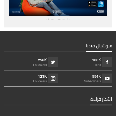
- Advertisement -
سوشيال ميديا
256K
100K
Followers
Likes
123K
554K
Followers
Subscribers
الأكثر قراءة