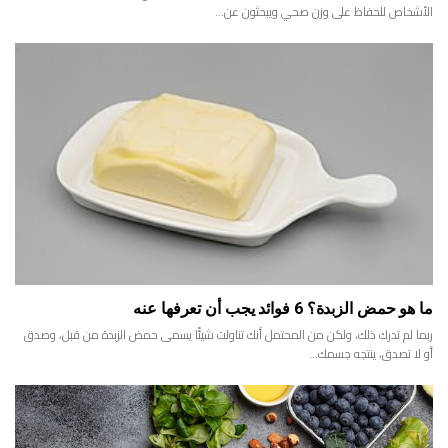
الأشخاص للحفاظ على وزن صحي ويبحثون عن…
ما هو حمض الزبدة؟ 6 فوائد يجب أن تعرفها عنه
ربما لم تدرك ذلك، ولكن من المحتمل أنك تناولت شيئًا يسمى حمض الزبدة من قبل، وصدق
أو لا تصدق، ينتجه جسمك…