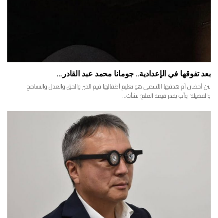
بعد تفوقها في الإعدادية.. جومانا محمد عبد القادر…
بين أحضان أم هدفها الأسمى هو تعليم أطفالها قيم الخير والحق والعدل والتسامح
والفضيلة؛ وأب يقدر قيمة العلم؛ نشأت…