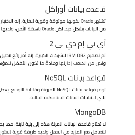
قاعدة بيانات أوراكل
تشتهر Oracle بكونها موثوقة وقوية للغاية. إنه
من البيانات بشكل جيد. لكن Oracle باهظة الثمن، ولديها الكثير من القواعد المعقدة لاستخدامها، وتحتاج إلى التعلم.
آي بي إم دي بي 2
تم تصميم IBM DB2 للشركات الكبيرة. إنه أمر
ولكن من الصعب إدارتها وعادةً ما تكون الأفضل للمؤسسا
قواعد بيانات NoSQL
توفر قواعد بيانات NoSQL المرونة وقا
تلبي احتياجات البيانات الديناميكية الحالية.
MongoDB
لا تحتاج قاعدة البيانات المرنة هذه إلى بنية ثابتة، مما ي
للتعامل مع المزيد من العمل ولديه طريقة قوية للعثور عل