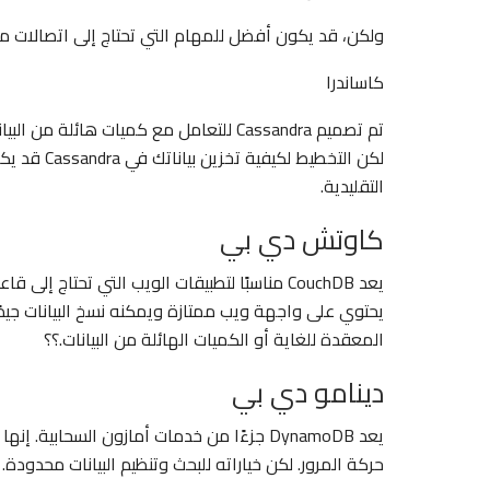
ولكن، قد يكون أفضل للمهام التي تحتاج إلى اتصالات معق
كاساندرا
تم تصميم Cassandra للتعامل مع كميات هائ
لكن التخطي
التقليدية.
كاوتش دي بي
يحتوي على واجهة ويب ممتازة ويمكنه نسخ البيانات جيدً
المعقدة للغاية أو الكميات الهائلة من البيانات.؟؟
دينامو دي بي
يعد DynamoDB جزءًا من خدمات أمازون السحاب
حركة المرور. لكن خياراته للبحث وتنظيم البيانات محدودة