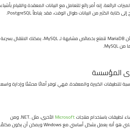
من الميزات الرائعة. إنه أمر رائع للتعامل مع البيانات المعقدة والقيام بأشياء
تابة الكثير من البيانات طوال الوقت، فقد يتباطأ PostgreSQL.
يعمل MariaDB على تحسين أداء MySQL وأمانه. نظرًا لأن MariaDB تتمتع بخصائص مشابهة لـ MySQL، يمكنك الانت
توى المؤسسة
ة للتطبيقات الكبيرة والمعقدة. فهي توفر أمانًا محسّنًا وإدارة واسع
Microsoft
الأخرى، مثل .NET. ومن
بشكل أساسي مع Windows ويمكن أن يكون مكلفًا.