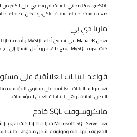
PostgreSQL مجاني للاستخدام ويحتوي على الكثير 
صعبة باستخدام تلك البيانات. ولكن، إذا كان تطبيقك يحتاج إلى ك
ماريا دي بي
كنت تعرف MySQL. ومع ذلك، فهو أقل انتشارًا إلى حدٍ ما من MySQL.
قواعد البيانات العلائقية على مس
تعد قواعد البيانات العلائقية على مستوى المؤسسة مناسب
النطاق للبيانات، وهي احتياجات العمل للمؤسسات.
مايكروسوفت SQL خادم
يعد Microsoft SQL Server خيارًا جيدًا إذا كنت تقوم بإنشاء تطبيقات باستخدام منتجات
المعروف أنها آمنة وموثوقة بشكل ملحوظ. الجانب السلبي هو أنه يعمل 