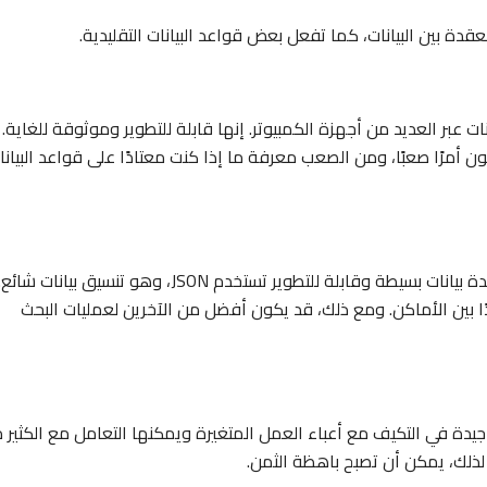
دة بين البيانات، كما تفعل بعض قواعد البيانات التقليدية.
لة من البيانات عبر العديد من أجهزة الكمبيوتر. إنها قابلة للتطوير وموثوقة للغاية.
ط لكيفية تخزين بياناتك في Cassandra قد يكون أمرًا صعبًا، ومن الصعب معرفة ما إذا كنت معتادًا على قواعد البيان
يعد CouchDB مناسبًا لتطبيقات الويب التي تحتاج إلى قاعدة بيانات بسيطة وقابلة للتطوير تستخدم JSON، وهو تنسيق بيانات شائع
ا بين الأماكن. ومع ذلك، قد يكون أفضل من الآخرين لعمليات البحث
ية. إنها جيدة في التكيف مع أعباء العمل المتغيرة ويمكنها التعامل مع الكثير 
. لذلك، يمكن أن تصبح باهظة الثمن.