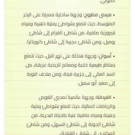
الموتى.
• مرسى مطروح:
وجهة ساحلية مميزة على البحر
المتوسط، حيث تتمتع بشواطئ رملية ذهبية ومياه
فيروزية صافية، من شاطئ الغرام إلى شاطئ
روميل، ومن شاطئ عجيبة إلى شاطئ كليوباترا.
• أسوان:
وجهة هادئة على نهر النيل، حيث تتمتع
بمناظر طبيعية خلابة ومعالم تاريخية عريقة، من
السد العالي إلى جزيرة فيلة، ومن متحف النوبة
إلى معبد أبو سمبل.
• الغردقة:
وجهة عالمية لمحبي الغوص
والرياضات المائية، حيث تتمتع بشواطئ رملية
جميلة ومياه صافية غنية بالحياة البحرية، من
شاطئ الجونة إلى شاطئ السهل، ومن شاطئ
المكادي إلى شاطئ الفنادق.