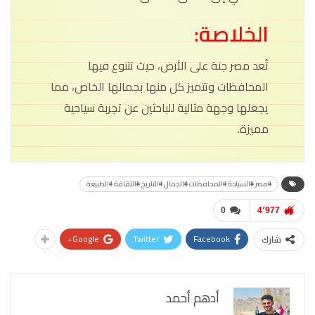
الخلاصة:
تُعد مصر جنة على الأرض، حيث تتنوع فيها
المحافظات وتتميز كل منها بجمالها الخاص، مما
يجعلها وجهة مثالية للباحثين عن تجربة سياحية
مميزة.
#مصر #السياحة #المحافظات #الجمال #التاريخ #الثقافة #الطبيعة
0
4٬977
Google+
Twitter
Facebook
شارك
أدهم أحمد