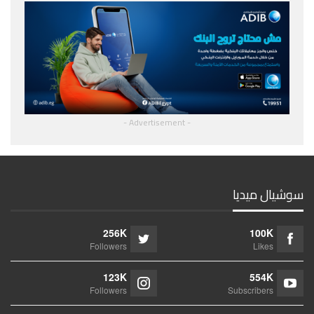
- Advertisement -
سوشيال ميديا
256K
100K
Followers
Likes
123K
554K
Followers
Subscribers